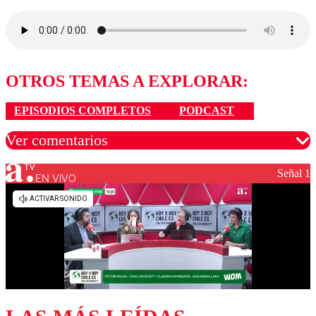
OTROS TEMAS A EXPLORAR:
EPISODIOS COMPLETOS
PODCAST
Ver comentarios
Señal 1
EN VIVO
Los comentarios son moderados para garantizar un
diálogo respetuoso.
Nombre
Correo