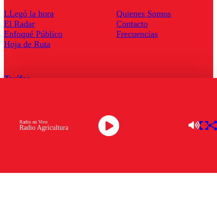
LLegó la hora
Quienes Somos
El Radar
Contacto
Enfoqué Público
Frecuencias
Hoja de Ruta
Tarifas
Comercial
Tarifas Servel Radio
Radio en Vivo
Radio Agricultura
Radio en Vivo
TV en Vivo
Descarga la APP