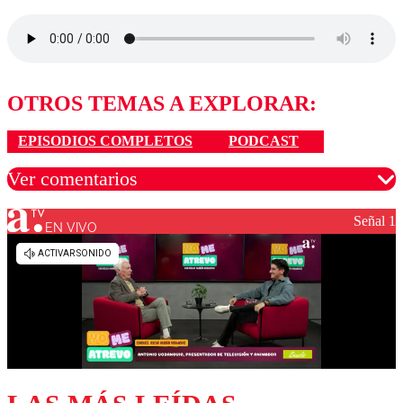
OTROS TEMAS A EXPLORAR:
EPISODIOS COMPLETOS
PODCAST
Ver comentarios
Señal 1
EN VIVO
Los comentarios son moderados para garantizar un
diálogo respetuoso.
Nombre
Correo