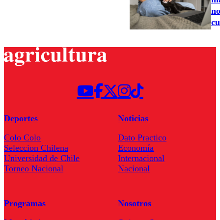
no
cu
Deportes
Noticias
Colo Colo
Dato Practico
Seleccion Chilena
Economía
Universidad de Chile
Internacional
Torneo Nacional
Nacional
Programas
Nosotros