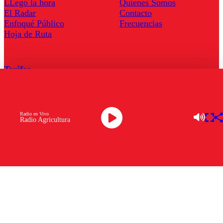
LLegó la hora
Quienes Somos
El Radar
Contacto
Enfoqué Público
Frecuencias
Hoja de Ruta
Tarifas
Comercial
Tarifas Servel Radio
Radio en Vivo
Radio Agricultura
Radio en Vivo
TV en Vivo
Descarga la APP