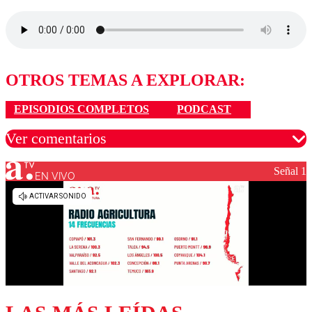
OTROS TEMAS A EXPLORAR:
EPISODIOS COMPLETOS
PODCAST
Ver comentarios
Señal 1
EN VIVO
Los comentarios son moderados para garantizar un
diálogo respetuoso.
Nombre
Correo