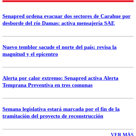
Senapred ordena evacuar dos sectores de Carahue por
Correo
desborde del río Damas: activa mensajería SAE
Nuevo temblor sacude el norte del país: revisa la
magnitud y el epicentro
Enviar comentario
Alerta por calor extremo: Senapred activa Alerta
Temprana Preventiva en tres comunas
Semana legislativa estará marcada por el fin de la
tramitación del proyecto de reconstrucción
VER MÁS