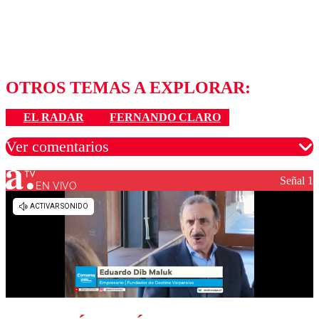
OTROS TEMAS A EXPLORAR:
EL RADAR
FERNANDO CLARO
Ver comentarios
Señal 1
EN VIVO
Los comentarios son moderados para garantizar un
diálogo respetuoso.
Nombre
Correo