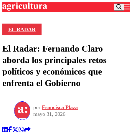
EL RADAR
Podcast
El Radar: Fernando Claro
Frecuencias
Agricultura TV
aborda los principales retos
Deportes
políticos y económicos que
Entretención
Colo Colo
Noticias
enfrenta el Gobierno
Motor
Vida Social
Otros Deportes
Dato Practico
Publicaciones en medios
Seleccion Chilena
Economía
Opinión
Torneo Internacional
Internacional
por
Francisca Plaza
Programas
Torneo Nacional
Nacional
mayo 31, 2026
Comercial
Universidad Católica
Política
Universidad de Chile
Sustentabilidad