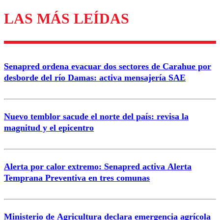
LAS MÁS LEÍDAS
Los comentarios son moderados para garantizar un
diálogo respetuoso.
Nombre
Senapred ordena evacuar dos sectores de Carahue por
Correo
desborde del río Damas: activa mensajería SAE
Nuevo temblor sacude el norte del país: revisa la
magnitud y el epicentro
Enviar comentario
Alerta por calor extremo: Senapred activa Alerta
Temprana Preventiva en tres comunas
Ministerio de Agricultura declara emergencia agrícola