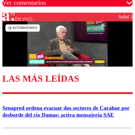
Ver comentarios
Señal 1
EN VIVO
Los comentarios son moderados para garantizar un
diálogo respetuoso.
Nombre
Correo
LAS MÁS LEÍDAS
Enviar comentario
Senapred ordena evacuar dos sectores de Carahue por
desborde del río Damas: activa mensajería SAE