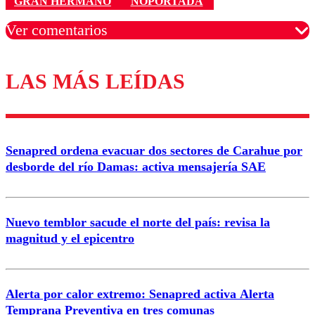
GRAN HERMANO
NOPORTADA
Ver comentarios
LAS MÁS LEÍDAS
Los comentarios son moderados para garantizar un
diálogo respetuoso.
Nombre
Senapred ordena evacuar dos sectores de Carahue por
Correo
desborde del río Damas: activa mensajería SAE
Nuevo temblor sacude el norte del país: revisa la
magnitud y el epicentro
Enviar comentario
Alerta por calor extremo: Senapred activa Alerta
Temprana Preventiva en tres comunas