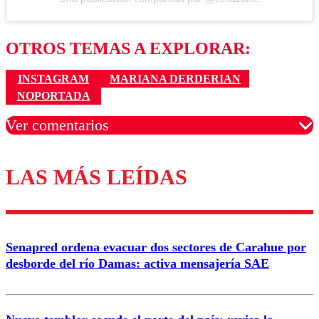
OTROS TEMAS A EXPLORAR:
INSTAGRAM
MARIANA DERDERIAN
NOPORTADA
Ver comentarios
LAS MÁS LEÍDAS
Los comentarios son moderados para garantizar un
diálogo respetuoso.
Nombre
Senapred ordena evacuar dos sectores de Carahue por
Correo
desborde del río Damas: activa mensajería SAE