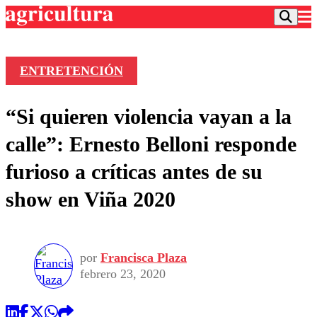
ENTRETENCIÓN
Podcast
“Si quieren violencia vayan a la
Frecuencias
Agricultura TV
calle”: Ernesto Belloni responde
Deportes
furioso a críticas antes de su
Entretención
Colo Colo
Noticias
show en Viña 2020
Motor
Vida Social
Otros Deportes
Dato Practico
Publicaciones en medios
Seleccion Chilena
Economía
Opinión
Torneo Internacional
Internacional
por
Francisca Plaza
Programas
Torneo Nacional
Nacional
febrero 23, 2020
Comercial
Universidad Católica
Política
Universidad de Chile
Sustentabilidad