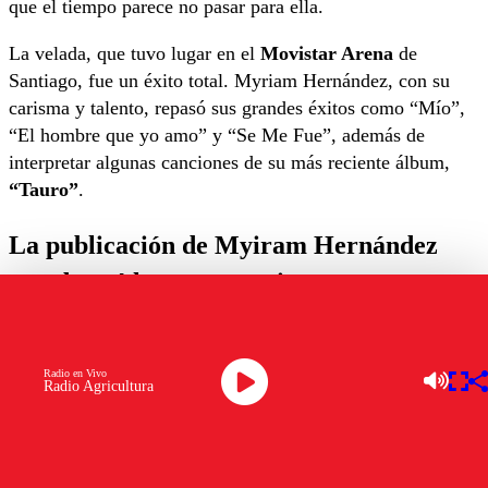
que el tiempo parece no pasar para ella.
La velada, que tuvo lugar en el
Movistar Arena
de
Santiago, fue un éxito total. Myriam Hernández, con su
carisma y talento, repasó sus grandes éxitos como “Mío”,
“El hombre que yo amo” y “Se Me Fue”, además de
interpretar algunas canciones de su más reciente álbum,
“Tauro”
.
La publicación de Myiram Hernández
que desató los comentarios
La sorpresa vino cuando el exfutbolista
Luis Jiménez
compartió en su cuenta de
Instagram
una fotografía junto
Radio en Vivo
Radio Agricultura
a Myriam Hernández.
En la imagen, la cantante luce tan juvenil que rápidamente
los comentarios comenzaron a llenar la publicación.
Los