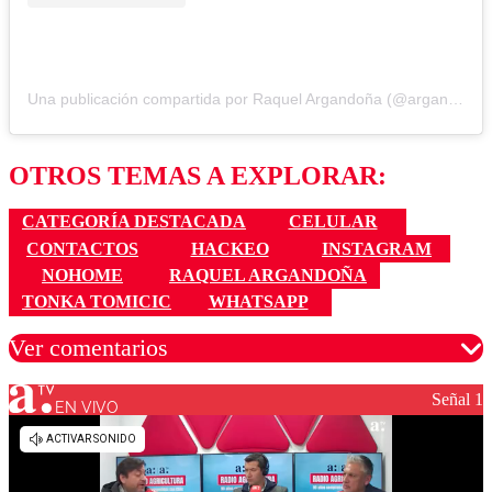
Una publicación compartida por Raquel Argandoña (@argandona.raquel)
OTROS TEMAS A EXPLORAR:
CATEGORÍA DESTACADA
CELULAR
CONTACTOS
HACKEO
INSTAGRAM
NOHOME
RAQUEL ARGANDOÑA
TONKA TOMICIC
WHATSAPP
Ver comentarios
Señal 1
EN VIVO
Los comentarios son moderados para garantizar un
diálogo respetuoso.
Nombre