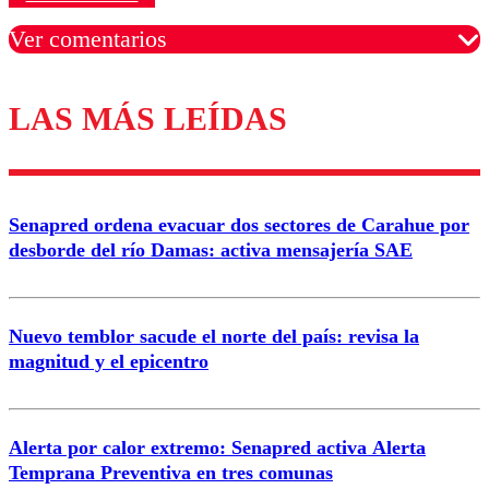
Ver comentarios
LAS MÁS LEÍDAS
Los comentarios son moderados para garantizar un
diálogo respetuoso.
Nombre
Senapred ordena evacuar dos sectores de Carahue por
Correo
desborde del río Damas: activa mensajería SAE
Nuevo temblor sacude el norte del país: revisa la
magnitud y el epicentro
Enviar comentario
Alerta por calor extremo: Senapred activa Alerta
Temprana Preventiva en tres comunas