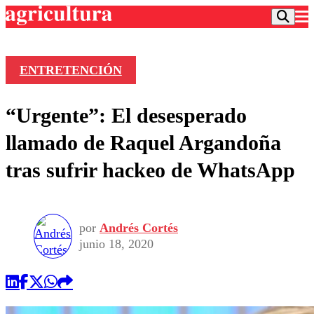
ENTRETENCIÓN
Podcast
“Urgente”: El desesperado
Frecuencias
Agricultura TV
llamado de Raquel Argandoña
Deportes
tras sufrir hackeo de WhatsApp
Entretención
Colo Colo
Noticias
Motor
Vida Social
Otros Deportes
Dato Practico
Publicaciones en medios
por
Andrés Cortés
Seleccion Chilena
Economía
Opinión
junio 18, 2020
Torneo Internacional
Internacional
Programas
Torneo Nacional
Nacional
Comercial
Universidad Católica
Política
Universidad de Chile
Sustentabilidad