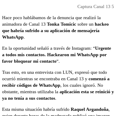
Captura Canal 13 5
Hace poco hablábamos de la denuncia que realizó la
animadora de Canal 13
Tonka Tomicic
sobre un
hackeo
que habría sufrido a su aplicación de mensajería
WhatsApp
.
En la oportunidad señaló a través de Instagram: “
Urgente
a todos mis contactos. Hackearon mi WhatsApp por
favor bloquear mi contacto
“.
Tras esto, en una entrevista con LUN, expresó que todo
ocurrió mientras se encontraba en Canal 13 y
comenzó a
recibir códigos de WhatsApp
, los cuales ignoró. No
obstante, mientras utilizaba la
aplicación esta se reinició y
ya no tenía a sus contactos
.
Esta misma situación habría sufrido
Raquel Argandoña
,
quien durante horas de la madrugada publicó una imagen