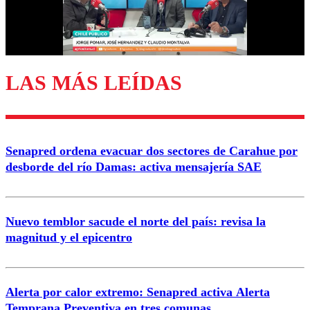
Correo
LAS MÁS LEÍDAS
Enviar comentario
Senapred ordena evacuar dos sectores de Carahue por
desborde del río Damas: activa mensajería SAE
Nuevo temblor sacude el norte del país: revisa la
magnitud y el epicentro
Alerta por calor extremo: Senapred activa Alerta
Temprana Preventiva en tres comunas