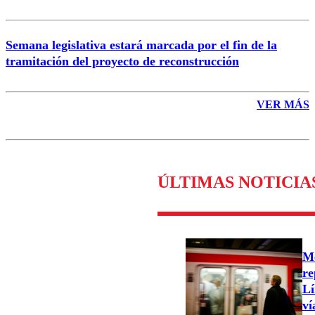
Semana legislativa estará marcada por el fin de la
tramitación del proyecto de reconstrucción
VER MÁS
ÚLTIMAS NOTICIA
Me
re
Lí
ví