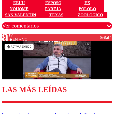
EEUU
ESPOSO
EX
NOHOME
PAREJA
POLOLO
SAN VALENTÍN
TEXAS
ZOOLÓGICO
Ver comentarios
Señal 1
EN VIVO
Los comentarios son moderados para garantizar un
diálogo respetuoso.
Nombre
Correo
LAS MÁS LEÍDAS
Enviar comentario