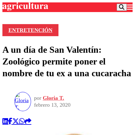
ENTRETENCIÓN
Podcast
A un día de San Valentín:
Frecuencias
Agricultura TV
Zoológico permite poner el
Deportes
nombre de tu ex a una cucaracha
Entretención
Colo Colo
Noticias
Motor
Vida Social
Otros Deportes
Dato Practico
Publicaciones en medios
por
Gloria T.
Seleccion Chilena
Economía
Opinión
febrero 13, 2020
Torneo Internacional
Internacional
Programas
Torneo Nacional
Nacional
Comercial
Universidad Católica
Política
Universidad de Chile
Sustentabilidad