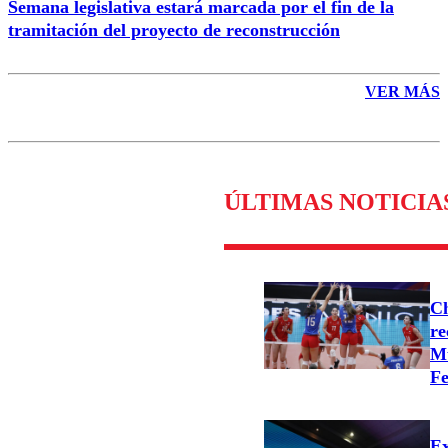
Semana legislativa estará marcada por el fin de la
tramitación del proyecto de reconstrucción
VER MÁS
ÚLTIMAS NOTICIA
Ch
re
Mu
Fe
Ex