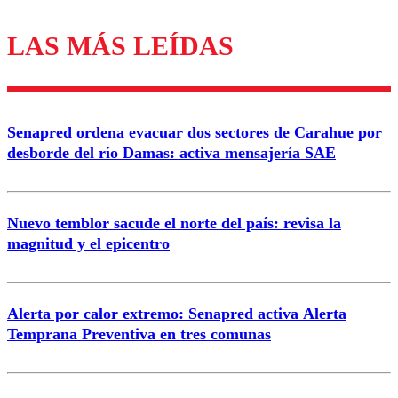
LAS MÁS LEÍDAS
Los comentarios son moderados para garantizar un
diálogo respetuoso.
Nombre
Senapred ordena evacuar dos sectores de Carahue por
Correo
desborde del río Damas: activa mensajería SAE
Nuevo temblor sacude el norte del país: revisa la
magnitud y el epicentro
Enviar comentario
Alerta por calor extremo: Senapred activa Alerta
Temprana Preventiva en tres comunas