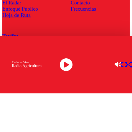
El Radar
Contacto
Enfoqué Público
Frecuencias
Hoja de Ruta
Tarifas
Comercial
Tarifas Servel Radio
Radio en Vivo
Radio Agricultura
Radio en Vivo
TV en Vivo
Descarga la APP