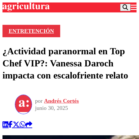
ENTRETENCIÓN
Podcast
¿Actividad paranormal en Top
Frecuencias
Agricultura TV
Chef VIP?: Vanessa Daroch
Deportes
impacta con escalofriente relato
Entretención
Colo Colo
Noticias
Motor
Vida Social
Otros Deportes
Dato Practico
Publicaciones en medios
por
Andrés Cortés
Seleccion Chilena
Economía
Opinión
junio 30, 2025
Torneo Internacional
Internacional
Programas
Torneo Nacional
Nacional
Comercial
Universidad Católica
Política
Universidad de Chile
Sustentabilidad