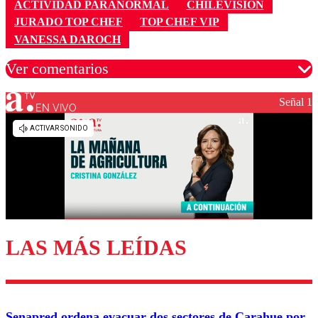
ACTIVIDAD PARANORMAL
CHILEVISIÓN
JURADO TOP CHEF
TOP CHEF VIP
VANESSA DAROCH
Ver comentarios
Señal 1
EN VIVO
Los comentarios son moderados para garantizar un
diálogo respetuoso.
Nombre
Correo
LAS MÁS LEÍDAS
Enviar comentario
Senapred ordena evacuar dos sectores de Carahue por