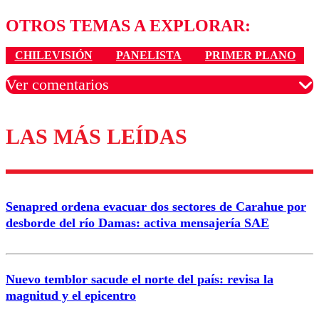
OTROS TEMAS A EXPLORAR:
CHILEVISIÓN
PANELISTA
PRIMER PLANO
Ver comentarios
LAS MÁS LEÍDAS
Los comentarios son moderados para garantizar un
diálogo respetuoso.
Nombre
Senapred ordena evacuar dos sectores de Carahue por
Correo
desborde del río Damas: activa mensajería SAE
Nuevo temblor sacude el norte del país: revisa la
magnitud y el epicentro
Enviar comentario