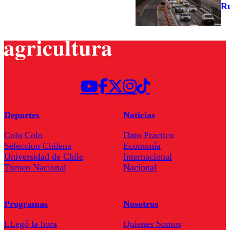
Ru
Deportes
Noticias
Colo Colo
Dato Practico
Seleccion Chilena
Economía
Universidad de Chile
Internacional
Torneo Nacional
Nacional
Programas
Nosotros
LLegó la hora
Quienes Somos