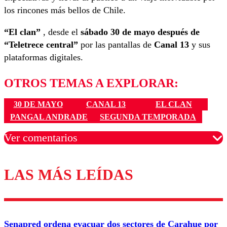
los rincones más bellos de Chile.
“El clan”
, desde el
sábado 30 de mayo después de
“Teletrece central”
por las pantallas de
Canal 13
y sus
plataformas digitales.
OTROS TEMAS A EXPLORAR:
30 DE MAYO
CANAL 13
EL CLAN
PANGAL ANDRADE
SEGUNDA TEMPORADA
Ver comentarios
LAS MÁS LEÍDAS
Los comentarios son moderados para garantizar un
diálogo respetuoso.
Nombre
Senapred ordena evacuar dos sectores de Carahue por