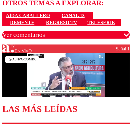
OTROS TEMAS A EXPLORAR:
AÍDA CABALLERO
CANAL 13
DEMENTE
REGRESO TV
TELESERIE
Ver comentarios
Señal 1
EN VIVO
Los comentarios son moderados para garantizar un
diálogo respetuoso.
Nombre
Correo
LAS MÁS LEÍDAS
Enviar comentario