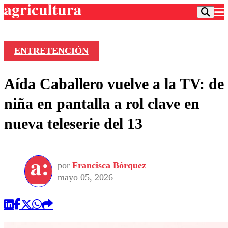
ENTRETENCIÓN
Podcast
Aída Caballero vuelve a la TV: de
Frecuencias
Agricultura TV
niña en pantalla a rol clave en
Deportes
nueva teleserie del 13
Entretención
Colo Colo
Noticias
Motor
Vida Social
Otros Deportes
Dato Practico
Publicaciones en medios
por
Francisca Bórquez
Seleccion Chilena
Economía
Opinión
mayo 05, 2026
Torneo Internacional
Internacional
Programas
Torneo Nacional
Nacional
Comercial
Universidad Católica
Política
Universidad de Chile
Sustentabilidad