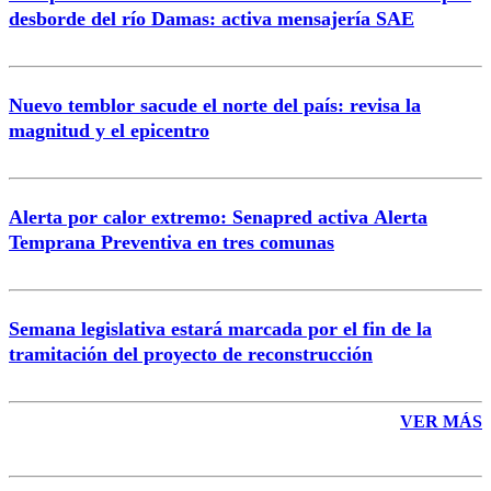
Correo
desborde del río Damas: activa mensajería SAE
Nuevo temblor sacude el norte del país: revisa la
magnitud y el epicentro
Enviar comentario
Alerta por calor extremo: Senapred activa Alerta
Temprana Preventiva en tres comunas
Semana legislativa estará marcada por el fin de la
tramitación del proyecto de reconstrucción
VER MÁS