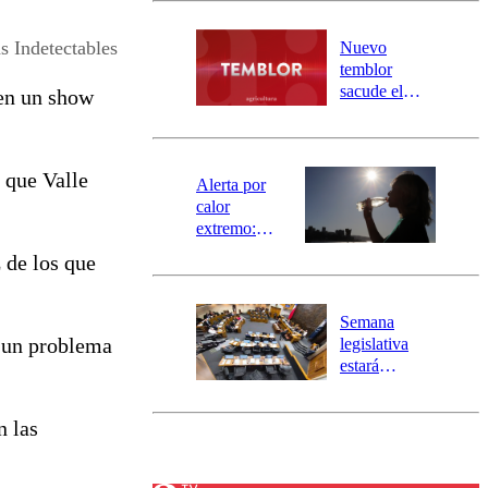
desborde del
río Damas:
s Indetectables
Nuevo
activa
temblor
mensajería
sacude el
 en un show
SAE
norte del país:
revisa la
magnitud y el
 que Valle
epicentro
Alerta por
calor
extremo:
Senapred
 de los que
activa Alerta
Temprana
Preventiva en
Semana
tres comunas
a un problema
legislativa
estará
marcada por
el fin de la
n las
tramitación
del proyecto
de