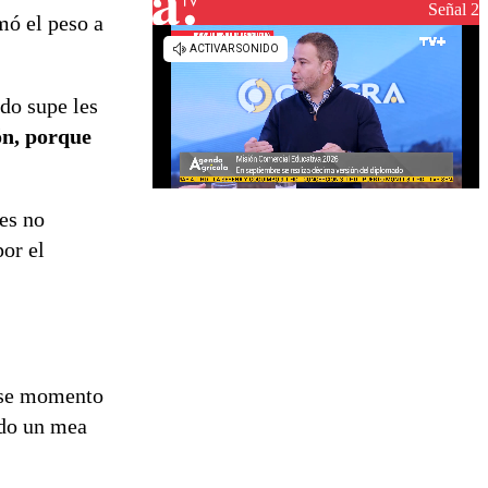
reconstrucción
Señal 2
mó el peso a
do supe les
ón, porque
les no
por el
ese momento
ndo un mea