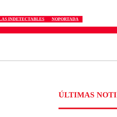
LAS INDETECTABLES
NOPORTADA
ados para garantizar un diálogo respetuoso.
Correo
Enviar c
ÚLTIMAS NOTI