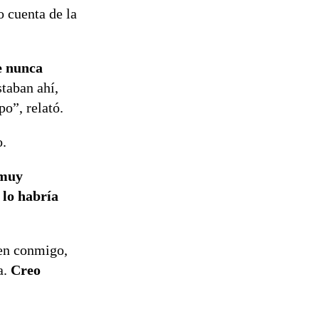
 cuenta de la
e nunca
staban ahí,
o”, relató.
o.
 muy
 lo habría
ten conmigo,
a.
Creo