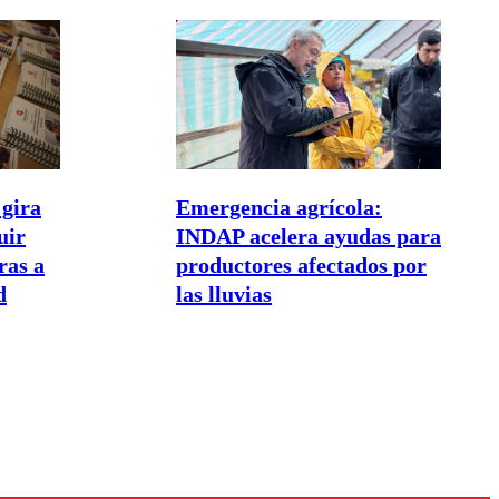
gira
Emergencia agrícola:
uir
INDAP acelera ayudas para
as a
productores afectados por
d
las lluvias