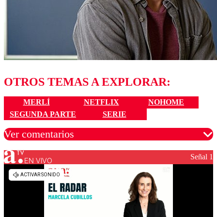
OTROS TEMAS A EXPLORAR:
MERLÍ
NETFLIX
NOHOME
SEGUNDA PARTE
SERIE
Ver comentarios
Señal 1
EN VIVO
Los comentarios son moderados para garantizar un
diálogo respetuoso.
Nombre