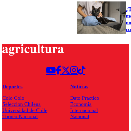
¿T
ma
no
cu
Deportes
Noticias
Colo Colo
Dato Practico
Seleccion Chilena
Economía
Universidad de Chile
Internacional
Torneo Nacional
Nacional