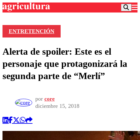
ENTRETENCIÓN
Podcast
Alerta de spoiler: Este es el
Frecuencias
Agricultura TV
personaje que protagonizará la
Deportes
segunda parte de “Merlí”
Entretención
Colo Colo
Noticias
Motor
Vida Social
Otros Deportes
Dato Practico
por
core
Publicaciones en medios
Seleccion Chilena
Economía
diciembre 15, 2018
Opinión
Torneo Internacional
Internacional
Programas
Torneo Nacional
Nacional
Comercial
Universidad Católica
Política
Universidad de Chile
Sustentabilidad