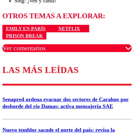
Sing: ¡Ven y canta!
OTROS TEMAS A EXPLORAR:
EMILY EN PARÍS
NETFLIX
PRISON BREAK
Ver comentarios
LAS MÁS LEÍDAS
Los comentarios son moderados para garantizar un
diálogo respetuoso.
Nombre
Senapred ordena evacuar dos sectores de Carahue por
Correo
desborde del río Damas: activa mensajería SAE
Nuevo temblor sacude el norte del país: revisa la