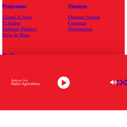
Programas
Nosotros
LLegó la hora
Quienes Somos
El Radar
Contacto
Enfoqué Público
Frecuencias
Hoja de Ruta
Tarifas
Comercial
Tarifas Servel Radio
Radio en Vivo
Radio Agricultura
Radio en Vivo
TV en Vivo
Descarga la APP