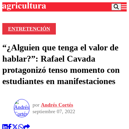
ENTRETENCIÓN
Podcast
“¿Alguien que tenga el valor de
Frecuencias
Agricultura TV
hablar?”: Rafael Cavada
Deportes
protagonizó tenso momento con
Entretención
Colo Colo
Noticias
estudiantes en manifestaciones
Motor
Vida Social
Otros Deportes
Dato Practico
Publicaciones en medios
Seleccion Chilena
Economía
Opinión
Torneo Internacional
Internacional
por
Andrés Cortés
Programas
Torneo Nacional
Nacional
septiembre 07, 2022
Comercial
Universidad Católica
Política
Universidad de Chile
Sustentabilidad