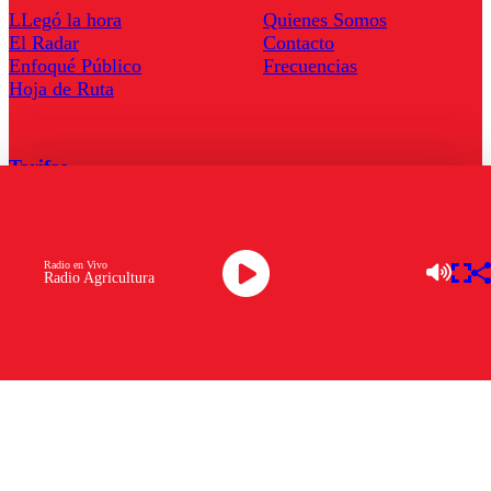
LLegó la hora
Quienes Somos
El Radar
Contacto
Enfoqué Público
Frecuencias
Hoja de Ruta
Tarifas
Comercial
Tarifas Servel Radio
Radio en Vivo
Radio Agricultura
Radio en Vivo
TV en Vivo
Descarga la APP