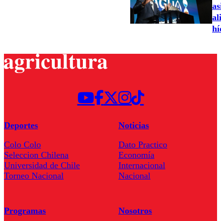
as
al
hí
Deportes
Noticias
Colo Colo
Dato Practico
Seleccion Chilena
Economía
Universidad de Chile
Internacional
Torneo Nacional
Nacional
Programas
Nosotros