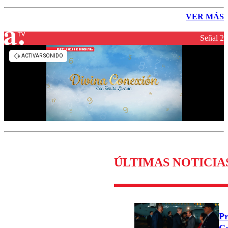
VER MÁS
Señal 2
ÚLTIMAS NOTICIA
Pr