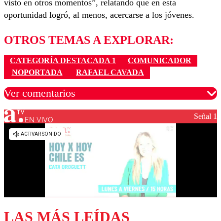
visto en otros momentos”, relatando que en esta
oportunidad logró, al menos, acercarse a los jóvenes.
OTROS TEMAS A EXPLORAR:
CATEGORÍA DESTACADA 1
COMUNICADOR
NOPORTADA
RAFAEL CAVADA
Ver comentarios
Señal 1
EN VIVO
Los comentarios son moderados para garantizar un
diálogo respetuoso.
Nombre
Correo
LAS MÁS LEÍDAS