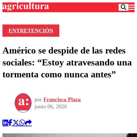
ENTRETENCIÓN
Podcast
Américo se despide de las redes
Frecuencias
Agricultura TV
sociales: “Estoy atravesando una
Deportes
tormenta como nunca antes”
Entretención
Colo Colo
Noticias
Motor
Vida Social
Otros Deportes
Dato Practico
Publicaciones en medios
por
Francisca Plaza
Seleccion Chilena
Economía
Opinión
junio 06, 2026
Torneo Internacional
Internacional
Programas
Torneo Nacional
Nacional
Comercial
Universidad Católica
Política
Universidad de Chile
Sustentabilidad