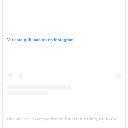
Ver esta publicación en Instagram
Una publicación compartida de 𝗔𝗺é𝗿𝗶𝗰𝗼 𝗲𝗹 𝗥𝗲𝘆 𝗱𝗲 𝗹𝗮 𝗖𝘂𝗺𝗯𝗶𝗮 (@americooficial)