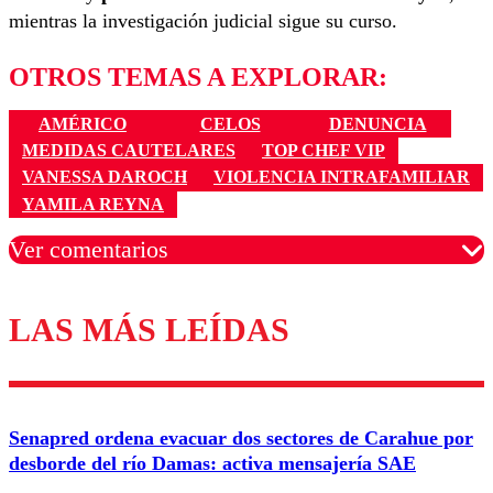
mientras la investigación judicial sigue su curso.
OTROS TEMAS A EXPLORAR:
AMÉRICO
CELOS
DENUNCIA
MEDIDAS CAUTELARES
TOP CHEF VIP
VANESSA DAROCH
VIOLENCIA INTRAFAMILIAR
YAMILA REYNA
Ver comentarios
LAS MÁS LEÍDAS
Los comentarios son moderados para garantizar un
diálogo respetuoso.
Nombre
Senapred ordena evacuar dos sectores de Carahue por
Correo
desborde del río Damas: activa mensajería SAE