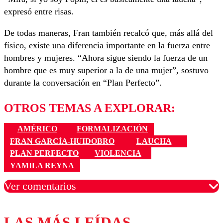
expresó entre risas.
De todas maneras, Fran también recalcó que, más allá del
físico, existe una diferencia importante en la fuerza entre
hombres y mujeres. “Ahora sigue siendo la fuerza de un
hombre que es muy superior a la de una mujer”, sostuvo
durante la conversación en “Plan Perfecto”.
OTROS TEMAS A EXPLORAR:
AMÉRICO
FORMALIZACIÓN
FRAN GARCÍA-HUIDOBRO
LAUCHA
PLAN PERFECTO
VIOLENCIA
YAMILA REYNA
Ver comentarios
LAS MÁS LEÍDAS
Los comentarios son moderados para garantizar un