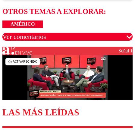
OTROS TEMAS A EXPLORAR:
AMÉRICO
Ver comentarios
Señal 1
EN VIVO
Los comentarios son moderados para garantizar un
diálogo respetuoso.
Nombre
Correo
LAS MÁS LEÍDAS
Enviar comentario