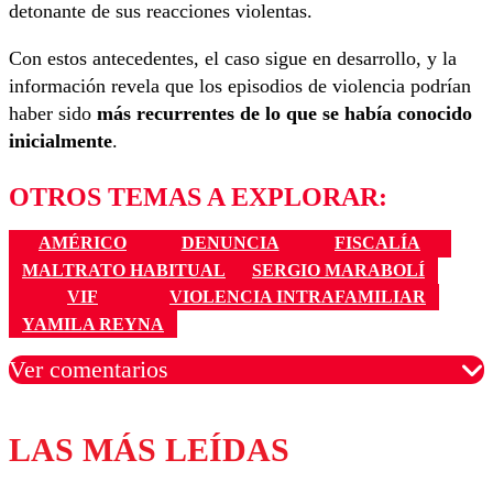
detonante de sus reacciones violentas.
Con estos antecedentes, el caso sigue en desarrollo, y la
información revela que los episodios de violencia podrían
haber sido
más recurrentes de lo que se había conocido
inicialmente
.
OTROS TEMAS A EXPLORAR:
AMÉRICO
DENUNCIA
FISCALÍA
MALTRATO HABITUAL
SERGIO MARABOLÍ
VIF
VIOLENCIA INTRAFAMILIAR
YAMILA REYNA
Ver comentarios
LAS MÁS LEÍDAS
Los comentarios son moderados para garantizar un
diálogo respetuoso.