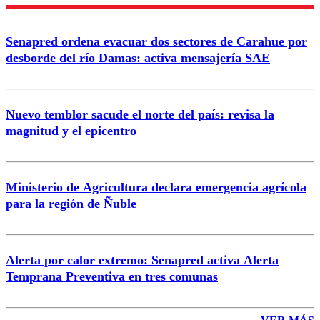
Nombre
Senapred ordena evacuar dos sectores de Carahue por
Correo
desborde del río Damas: activa mensajería SAE
Nuevo temblor sacude el norte del país: revisa la
magnitud y el epicentro
Enviar comentario
Ministerio de Agricultura declara emergencia agrícola
para la región de Ñuble
Alerta por calor extremo: Senapred activa Alerta
Temprana Preventiva en tres comunas