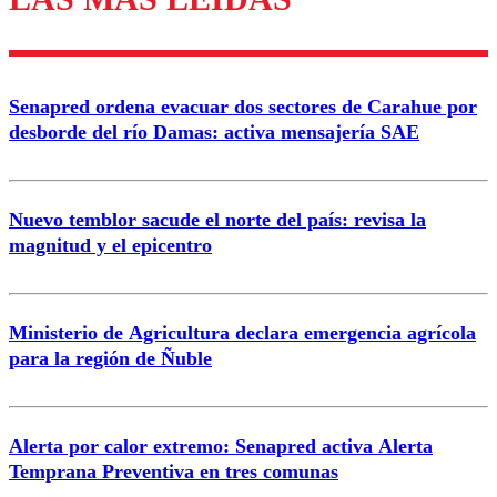
diálogo respetuoso.
Nombre
Senapred ordena evacuar dos sectores de Carahue por
Correo
desborde del río Damas: activa mensajería SAE
Nuevo temblor sacude el norte del país: revisa la
magnitud y el epicentro
Enviar comentario
Ministerio de Agricultura declara emergencia agrícola
para la región de Ñuble
Alerta por calor extremo: Senapred activa Alerta
Temprana Preventiva en tres comunas