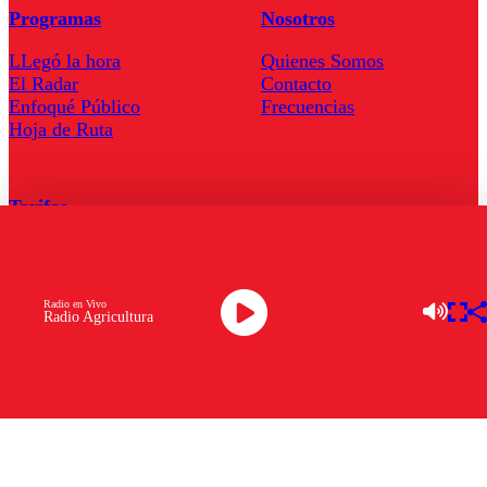
Programas
Nosotros
LLegó la hora
Quienes Somos
El Radar
Contacto
Enfoqué Público
Frecuencias
Hoja de Ruta
Tarifas
Comercial
Tarifas Servel Radio
Radio en Vivo
Radio Agricultura
Radio en Vivo
TV en Vivo
Descarga la APP