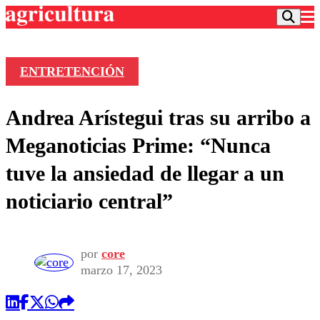
ENTRETENCIÓN
Podcast
Andrea Arístegui tras su arribo a
Frecuencias
Agricultura TV
Meganoticias Prime: “Nunca
Deportes
tuve la ansiedad de llegar a un
Entretención
Colo Colo
Noticias
noticiario central”
Motor
Vida Social
Otros Deportes
Dato Practico
Publicaciones en medios
Seleccion Chilena
Economía
Opinión
Torneo Internacional
Internacional
por
core
Programas
marzo 17, 2023
Torneo Nacional
Nacional
Comercial
Universidad Católica
Política
Universidad de Chile
Sustentabilidad