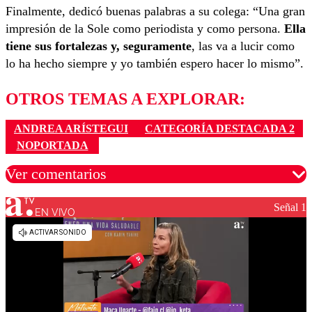
Finalmente, dedicó buenas palabras a su colega: “Una gran
impresión de la Sole como periodista y como persona.
Ella
tiene sus fortalezas y, seguramente
, las va a lucir como
lo ha hecho siempre y yo también espero hacer lo mismo”.
OTROS TEMAS A EXPLORAR:
ANDREA ARÍSTEGUI
CATEGORÍA DESTACADA 2
NOPORTADA
Ver comentarios
Señal 1
EN VIVO
Los comentarios son moderados para garantizar un
diálogo respetuoso.
Nombre
Correo