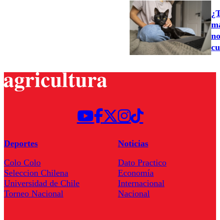
¿T
ma
no
cu
Deportes
Noticias
Colo Colo
Dato Practico
Seleccion Chilena
Economía
Universidad de Chile
Internacional
Torneo Nacional
Nacional