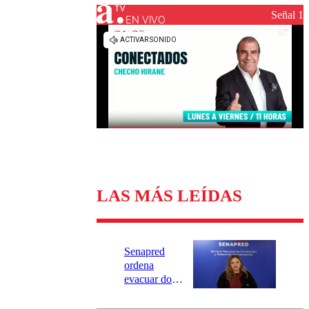
Universidad Católica
Política
Señal 1
Universidad de Chile
Sustentabilidad
EN VIVO
LAS MÁS LEÍDAS
Senapred
ordena
evacuar dos
sectores de
Carahue por