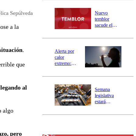
desborde del
río Damas:
lica Sepúlveda
Nuevo
activa
temblor
mensajería
sacude el
dose a la
SAE
norte del país:
revisa la
magnitud y el
situación
.
epicentro
Alerta por
calor
extremo:
terrible que
Senapred
activa Alerta
Temprana
llegando al
Preventiva en
Semana
tres comunas
legislativa
estará
marcada por
o algo
el fin de la
tramitación
del proyecto
de
nzo, pero