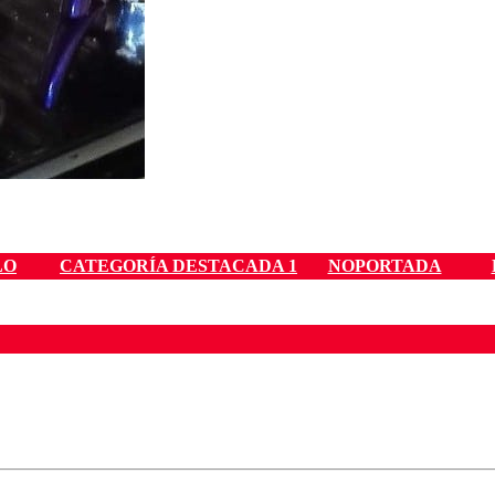
LO
CATEGORÍA DESTACADA 1
NOPORTADA
ados para garantizar un diálogo respetuoso.
Correo