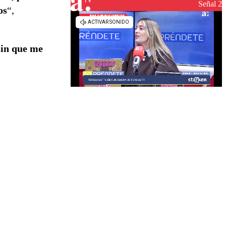
reconstrucción
Señal 2
os
“,
sin que me