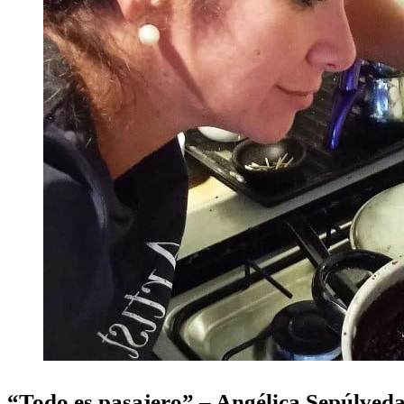
“Todo es pasajero” – Angélica Sepúlved