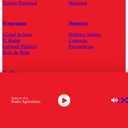
Torneo Nacional
Nacional
Programas
Nosotros
LLegó la hora
Quienes Somos
El Radar
Contacto
Enfoqué Público
Frecuencias
Hoja de Ruta
Tarifas
Comercial
Tarifas Servel Radio
Radio en Vivo
Radio Agricultura
Radio en Vivo
TV en Vivo
Descarga la APP