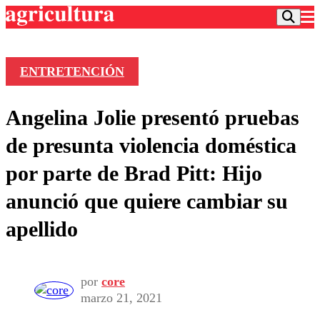
ENTRETENCIÓN
Podcast
Angelina Jolie presentó pruebas
Frecuencias
Agricultura TV
de presunta violencia doméstica
Deportes
por parte de Brad Pitt: Hijo
Entretención
Colo Colo
Noticias
anunció que quiere cambiar su
Motor
Vida Social
Otros Deportes
Dato Practico
apellido
Publicaciones en medios
Seleccion Chilena
Economía
Opinión
Torneo Internacional
Internacional
Programas
Torneo Nacional
Nacional
Comercial
por
core
Universidad Católica
Política
marzo 21, 2021
Universidad de Chile
Sustentabilidad