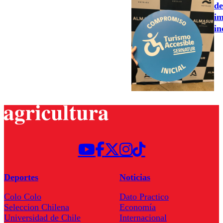
de
im
in
Deportes
Noticias
Colo Colo
Dato Practico
Seleccion Chilena
Economía
Universidad de Chile
Internacional