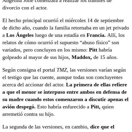
Angelina Jolie comenzara a realizar los trámites de
divorcio con el actor.
El hecho principal ocurrió el miércoles 14 de septiembre
de dicho año, cuando la familia retornaba en un jet privado
a
Los Ángeles
luego de una estadía en
Francia.
Allí, los
relatos de cómo ocurrió el supuesto “abuso físico” son
variados, pero concluyen en los mismo:
Pitt
habría
golpeado al mayor de sus hijos,
Maddox,
de 15 años.
Según consigna el portal
TMZ
, las versiones varían según
el testigo que las cuente, aunque todas son concluyentes
acerca del accionar del actor.
La primera de ellas refiere
a que el menor se interpuso entre ambos en defensa de
su madre cuando estos comenzaron a discutir apenas el
avión despegó.
Esto habría enfurecido a
Pitt,
quien
arremetió contra su hijo.
La segunda de las versiones, en cambio,
dice que el