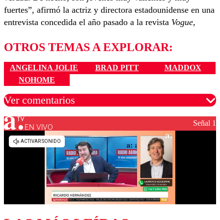
fuertes”, afirmó la actriz y directora estadounidense en una
entrevista concedida el año pasado a la revista
Vogue,
OTROS TEMAS A EXPLORAR:
ANGELINA JOLIE
BRAD PITT
MADDOX
NOHOME
Ver comentarios
Señal 1
EN VIVO
Los comentarios son moderados para garantizar un
diálogo respetuoso.
Nombre
Correo