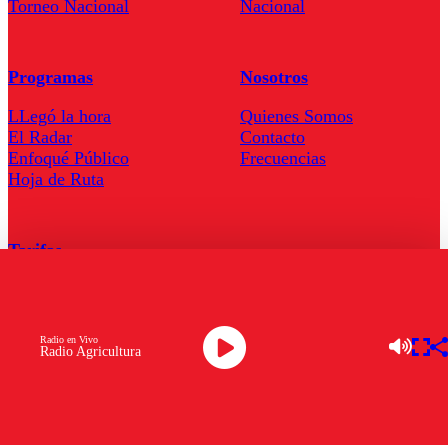
Torneo Nacional
Nacional
Programas
Nosotros
LLegó la hora
Quienes Somos
El Radar
Contacto
Enfoqué Público
Frecuencias
Hoja de Ruta
Tarifas
Comercial
Tarifas Servel Radio
Radio en Vivo
Radio Agricultura
Radio en Vivo
TV en Vivo
Descarga la APP