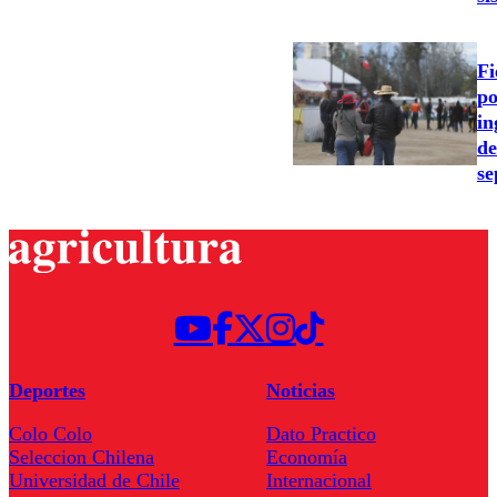
Fi
po
in
de
se
Deportes
Noticias
Colo Colo
Dato Practico
Seleccion Chilena
Economía
Universidad de Chile
Internacional