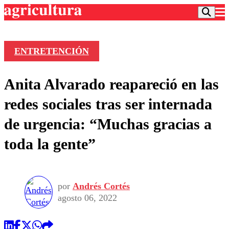
ENTRETENCIÓN
Podcast
Anita Alvarado reapareció en las
Frecuencias
Agricultura TV
redes sociales tras ser internada
Deportes
de urgencia: “Muchas gracias a
Entretención
Colo Colo
Noticias
toda la gente”
Motor
Vida Social
Otros Deportes
Dato Practico
Publicaciones en medios
Seleccion Chilena
Economía
Opinión
Torneo Internacional
Internacional
por
Andrés Cortés
Programas
Torneo Nacional
Nacional
agosto 06, 2022
Comercial
Universidad Católica
Política
Universidad de Chile
Sustentabilidad