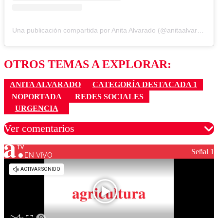
Una publicación compartida por Anita Alvarado (@anitaalvaradom)
OTROS TEMAS A EXPLORAR:
ANITA ALVARADO
CATEGORÍA DESTACADA 1
NOPORTADA
REDES SOCIALES
URGENCIA
Ver comentarios
Señal 1
EN VIVO
Los comentarios son moderados para garantizar un
diálogo respetuoso.
Nombre
Correo