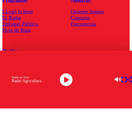
Programas
Nosotros
LLegó la hora
Quienes Somos
El Radar
Contacto
Enfoqué Público
Frecuencias
Hoja de Ruta
Tarifas
Comercial
Tarifas Servel Radio
Radio en Vivo
Radio Agricultura
Radio en Vivo
TV en Vivo
Descarga la APP