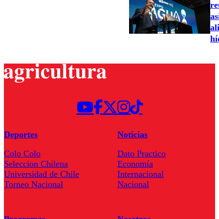
re
as
al
hí
Deportes
Noticias
Colo Colo
Dato Practico
Seleccion Chilena
Economía
Universidad de Chile
Internacional
Torneo Nacional
Nacional