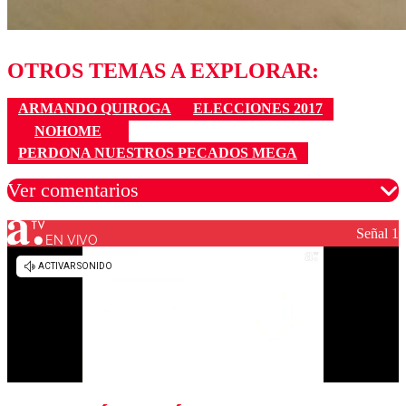
OTROS TEMAS A EXPLORAR:
ARMANDO QUIROGA
ELECCIONES 2017
NOHOME
PERDONA NUESTROS PECADOS MEGA
Ver comentarios
Señal 1
EN VIVO
Los comentarios son moderados para garantizar un
diálogo respetuoso.
Nombre
Correo