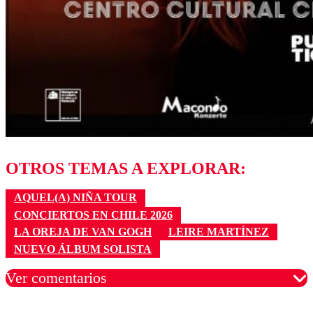
OTROS TEMAS A EXPLORAR:
AQUEL(A) NIÑA TOUR
CONCIERTOS EN CHILE 2026
LA OREJA DE VAN GOGH
LEIRE MARTÍNEZ
NUEVO ÁLBUM SOLISTA
Ver comentarios