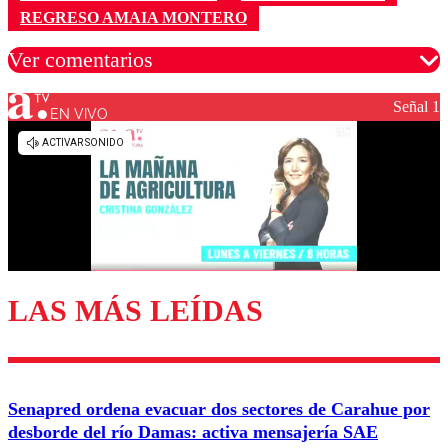
REGRESO AMAIA MONTERO
Ver comentarios
Señal 1
EN VIVO
Los comentarios son moderados para garantizar un
diálogo respetuoso.
Nombre
Correo
LAS MÁS LEÍDAS
Enviar comentario
Senapred ordena evacuar dos sectores de Carahue por
desborde del río Damas: activa mensajería SAE