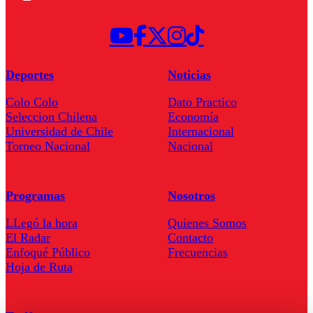
Deportes
Noticias
Colo Colo
Dato Practico
Seleccion Chilena
Economía
Universidad de Chile
Internacional
Torneo Nacional
Nacional
Programas
Nosotros
LLegó la hora
Quienes Somos
El Radar
Contacto
Enfoqué Público
Frecuencias
Hoja de Ruta