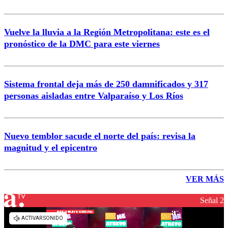
Vuelve la lluvia a la Región Metropolitana: este es el
pronóstico de la DMC para este viernes
Sistema frontal deja más de 250 damnificados y 317
personas aisladas entre Valparaíso y Los Ríos
Nuevo temblor sacude el norte del país: revisa la
magnitud y el epicentro
VER MÁS
Señal 2