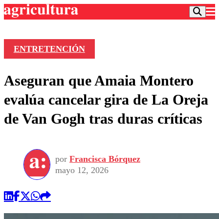
ENTRETENCIÓN
Podcast
Aseguran que Amaia Montero
Frecuencias
Agricultura TV
evalúa cancelar gira de La Oreja
Deportes
de Van Gogh tras duras críticas
Entretención
Colo Colo
Noticias
Motor
Vida Social
Otros Deportes
Dato Practico
Publicaciones en medios
por
Francisca Bórquez
Seleccion Chilena
Economía
Opinión
mayo 12, 2026
Torneo Internacional
Internacional
Programas
Torneo Nacional
Nacional
Comercial
Universidad Católica
Política
Universidad de Chile
Sustentabilidad