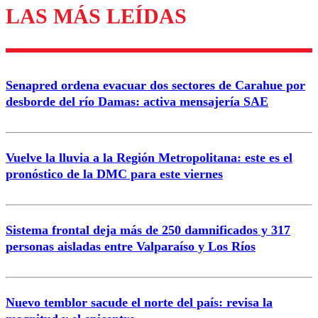
LAS MÁS LEÍDAS
Los comentarios son moderados para garantizar un
diálogo respetuoso.
Nombre
Senapred ordena evacuar dos sectores de Carahue por
Correo
desborde del río Damas: activa mensajería SAE
Vuelve la lluvia a la Región Metropolitana: este es el
pronóstico de la DMC para este viernes
Enviar comentario
Sistema frontal deja más de 250 damnificados y 317
personas aisladas entre Valparaíso y Los Ríos
Nuevo temblor sacude el norte del país: revisa la