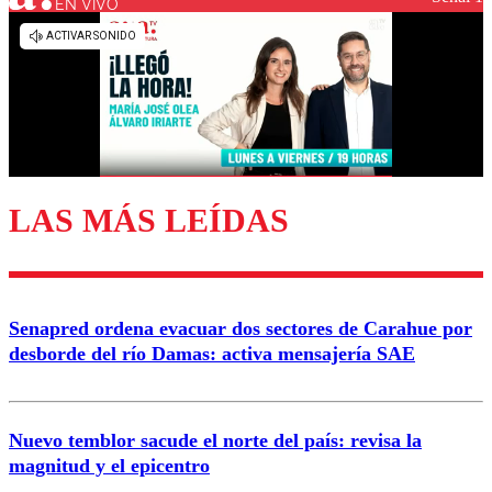
EN VIVO
Los comentarios son moderados para garantizar un
diálogo respetuoso.
Nombre
Correo
LAS MÁS LEÍDAS
Enviar comentario
Senapred ordena evacuar dos sectores de Carahue por
desborde del río Damas: activa mensajería SAE
Nuevo temblor sacude el norte del país: revisa la
magnitud y el epicentro