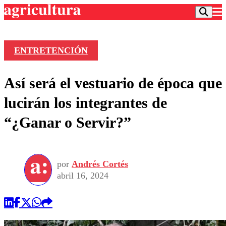
ENTRETENCIÓN
Podcast
Así será el vestuario de época que
Frecuencias
Agricultura TV
lucirán los integrantes de
Deportes
“¿Ganar o Servir?”
Entretención
Colo Colo
Noticias
Motor
Vida Social
Otros Deportes
Dato Practico
Publicaciones en medios
por
Andrés Cortés
Seleccion Chilena
Economía
Opinión
abril 16, 2024
Torneo Internacional
Internacional
Programas
Torneo Nacional
Nacional
Comercial
Universidad Católica
Política
Universidad de Chile
Sustentabilidad