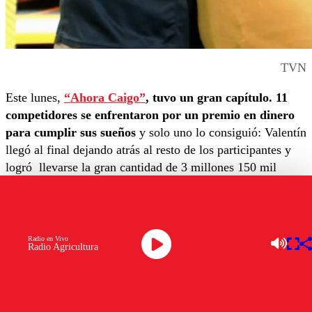
TVN
Este lunes,
“Ahora Caigo”
, tuvo un gran capítulo. 11
competidores se enfrentaron por un premio en dinero
para cumplir sus sueños
y solo uno lo consiguió: Valentín
llegó al final dejando atrás al resto de los participantes y
logró llevarse la gran cantidad de 3 millones 150 mil
pesos.
De profesión informático,
Valentín llegó acompañado de
su mamá Susana, y se transformó en el tercer líder del
Radio en Vivo
Radio Agricultura
capítulo,
solo tuvo que vencer a dos participantes para
llegar a la ronda final. El monto fue reunido fue de 1
millón 575 mil pesos. Frente a la opción de doblar el
premio y seguir jugando o retirarse con la mitad, Valentín