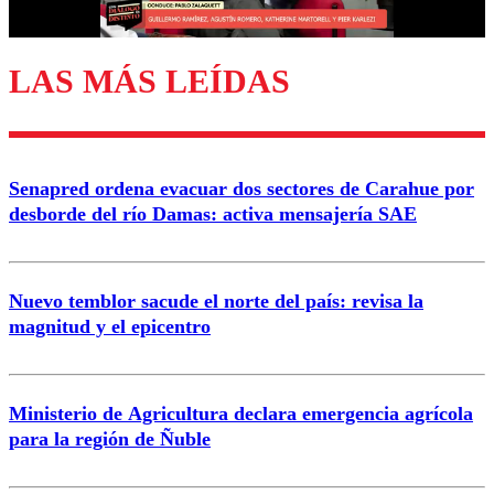
LAS MÁS LEÍDAS
Enviar comentario
Senapred ordena evacuar dos sectores de Carahue por
desborde del río Damas: activa mensajería SAE
Nuevo temblor sacude el norte del país: revisa la
magnitud y el epicentro
Ministerio de Agricultura declara emergencia agrícola
para la región de Ñuble