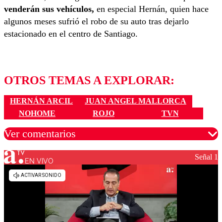
venderán sus vehículos,
en especial Hernán, quien hace
algunos meses sufrió el robo de su auto tras dejarlo
estacionado en el centro de Santiago.
OTROS TEMAS A EXPLORAR:
HERNÁN ARCIL
JUAN ANGEL MALLORCA
NOHOME
ROJO
TVN
Ver comentarios
Señal 1
EN VIVO
Los comentarios son moderados para garantizar un
diálogo respetuoso.
Nombre
Correo