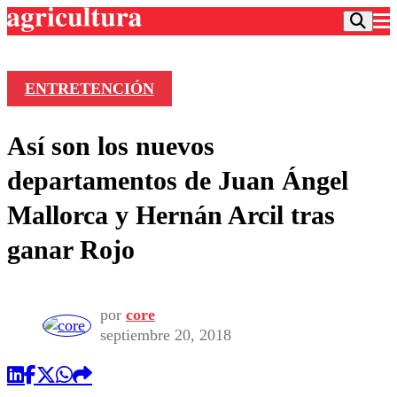
ENTRETENCIÓN
Podcast
Así son los nuevos
Frecuencias
Agricultura TV
departamentos de Juan Ángel
Deportes
Mallorca y Hernán Arcil tras
Entretención
Colo Colo
Noticias
ganar Rojo
Motor
Vida Social
Otros Deportes
Dato Practico
Publicaciones en medios
Seleccion Chilena
Economía
Opinión
Torneo Internacional
Internacional
por
core
Programas
septiembre 20, 2018
Torneo Nacional
Nacional
Comercial
Universidad Católica
Política
Universidad de Chile
Sustentabilidad