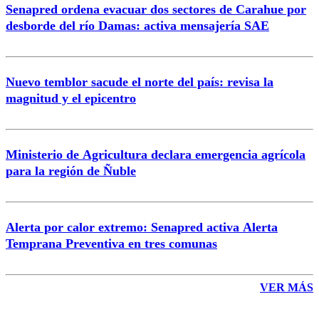
Senapred ordena evacuar dos sectores de Carahue por
Correo
desborde del río Damas: activa mensajería SAE
Nuevo temblor sacude el norte del país: revisa la
magnitud y el epicentro
Enviar comentario
Ministerio de Agricultura declara emergencia agrícola
para la región de Ñuble
Alerta por calor extremo: Senapred activa Alerta
Temprana Preventiva en tres comunas
VER MÁS