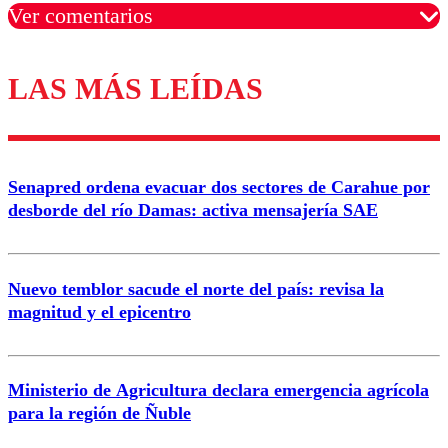
Ver comentarios
LAS MÁS LEÍDAS
Los comentarios son moderados para garantizar un
diálogo respetuoso.
Nombre
Senapred ordena evacuar dos sectores de Carahue por
Correo
desborde del río Damas: activa mensajería SAE
Nuevo temblor sacude el norte del país: revisa la
magnitud y el epicentro
Enviar comentario
Ministerio de Agricultura declara emergencia agrícola
para la región de Ñuble