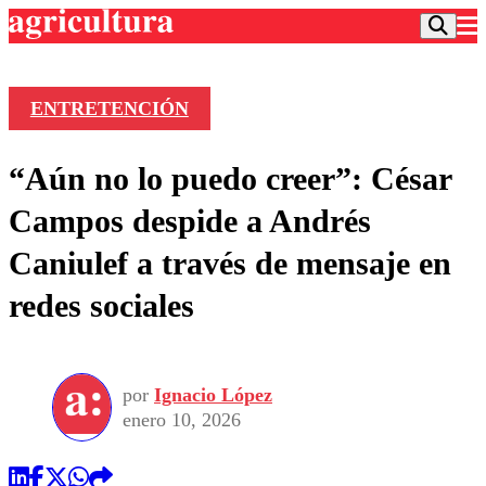
ENTRETENCIÓN
Podcast
“Aún no lo puedo creer”: César
Frecuencias
Agricultura TV
Campos despide a Andrés
Deportes
Caniulef a través de mensaje en
Entretención
Colo Colo
Noticias
redes sociales
Motor
Vida Social
Otros Deportes
Dato Practico
Publicaciones en medios
Seleccion Chilena
Economía
Opinión
Torneo Internacional
Internacional
por
Ignacio López
Programas
Torneo Nacional
Nacional
enero 10, 2026
Comercial
Universidad Católica
Política
Universidad de Chile
Sustentabilidad