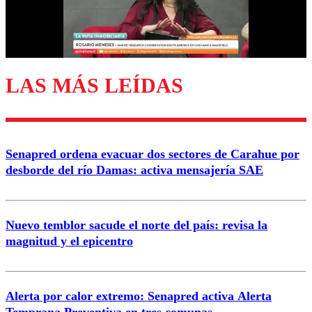
Correo
LAS MÁS LEÍDAS
Enviar comentario
Senapred ordena evacuar dos sectores de Carahue por
desborde del río Damas: activa mensajería SAE
Nuevo temblor sacude el norte del país: revisa la
magnitud y el epicentro
Alerta por calor extremo: Senapred activa Alerta
Temprana Preventiva en tres comunas