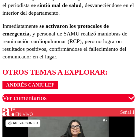
el periodista
se sintió mal de salud
, desvaneciéndose en el
interior del departamento.
Inmediatamente
se activaron los protocolos de
emergencia,
y personal de SAMU realizó maniobras de
reanimación cardiopulmonar (RCP), pero no lograron
resultados positivos, confirmándose el fallecimiento del
comunicador en el lugar.
OTROS TEMAS A EXPLORAR:
ANDRÉS CANIULEF
Ver comentarios
Señal 1
EN VIVO
Los comentarios son moderados para garantizar un
diálogo respetuoso.
Nombre