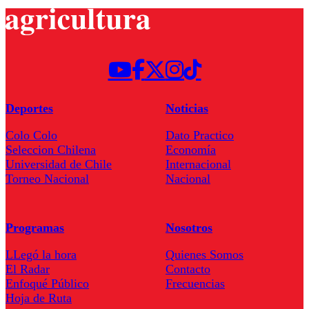
Deportes
Noticias
Colo Colo
Dato Practico
Seleccion Chilena
Economía
Universidad de Chile
Internacional
Torneo Nacional
Nacional
Programas
Nosotros
LLegó la hora
Quienes Somos
El Radar
Contacto
Enfoqué Público
Frecuencias
Hoja de Ruta