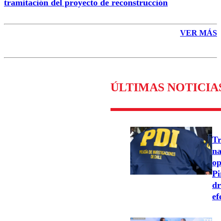
tramitación del proyecto de reconstrucción
VER MÁS
ÚLTIMAS NOTICIA
Tr
na
op
Pi
dr
ef