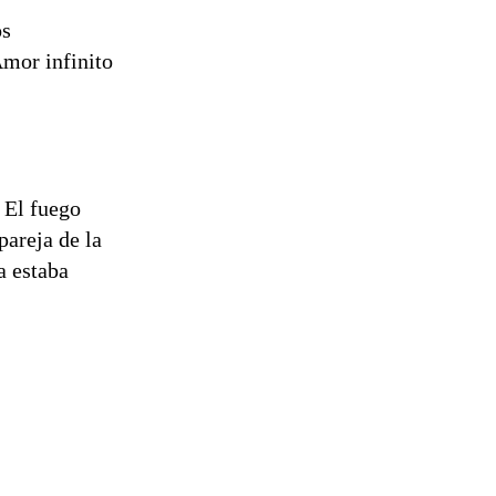
os
Amor infinito
 El fuego
pareja de la
a estaba