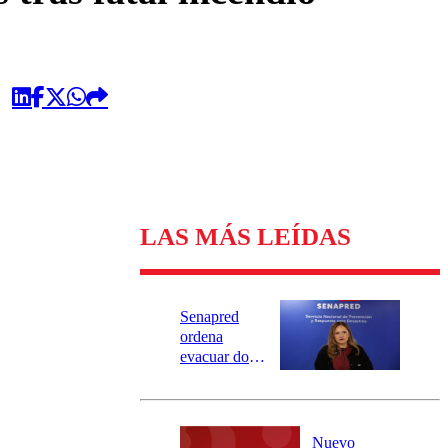
LAS MÁS LEÍDAS
Senapred
ordena
evacuar dos
sectores de
Carahue por
desborde del
río Damas:
Nuevo