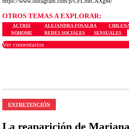
https://www.instagram.com/p/CFLJntCAXgM/
OTROS TEMAS A EXPLORAR:
ACTRIZ
ALEJANDRA FOSALBA
CHILEN
NOHOME
REDES SOCIALES
SENSUALES
Ver comentarios
Los comentarios son moder
Nombre
ENTRETENCIÓN
La reaparición de Mariana 