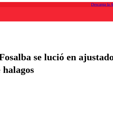
Descarga la 
Fosalba se lució en ajustad
e halagos