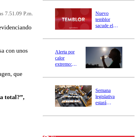
desborde del
río Damas:
as 7.51.09 P.m.
Nuevo
activa
temblor
mensajería
sacude el
 evidenciando
SAE
norte del país:
revisa la
magnitud y el
sa con unos
epicentro
Alerta por
calor
extremo:
Senapred
magen, que
activa Alerta
Temprana
Preventiva en
Semana
tres comunas
a total?”,
legislativa
estará
marcada por
el fin de la
tramitación
del proyecto
de