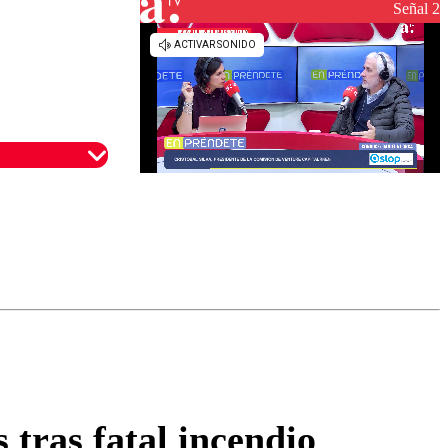
reconstrucción
Señal 2
omentario
 tras fatal incendio