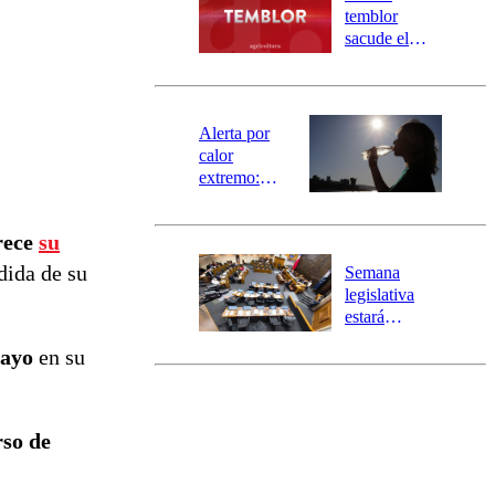
activa
temblor
mensajería
sacude el
SAE
norte del país:
revisa la
magnitud y el
epicentro
Alerta por
calor
extremo:
Senapred
activa Alerta
rece
su
Temprana
Preventiva en
dida de su
Semana
tres comunas
legislativa
estará
marcada por
mayo
en su
el fin de la
tramitación
del proyecto
de
so de
reconstrucción