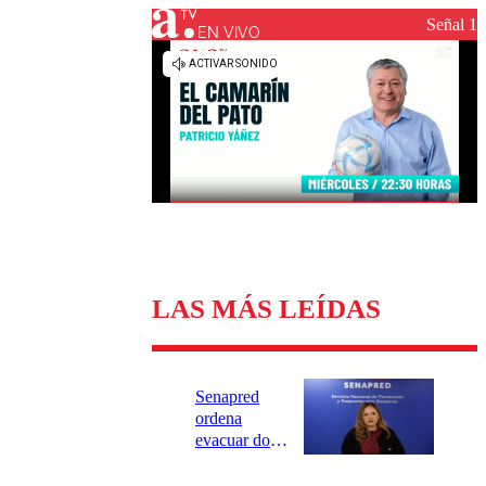
Universidad Católica
Política
Señal 1
Universidad de Chile
Sustentabilidad
EN VIVO
LAS MÁS LEÍDAS
Senapred
ordena
evacuar dos
sectores de
Carahue por