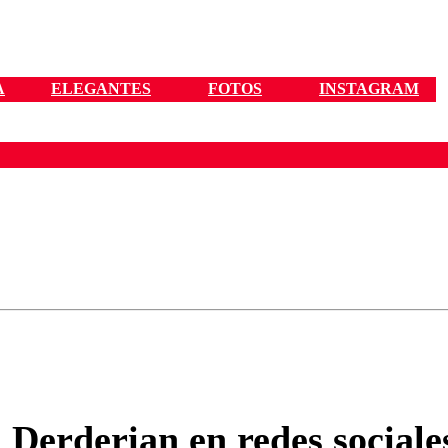
A
ELEGANTES
FOTOS
INSTAGRAM
ados para garantizar un diálogo respetuoso.
Correo
Enviar c
Derderian en redes sociales