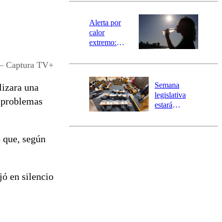
magnitud y el
epicentro
Alerta por
calor
extremo:
Senapred
activa Alerta
l – Captura TV+
Temprana
Preventiva en
Semana
lizara una
tres comunas
legislativa
s problemas
estará
marcada por
el fin de la
tramitación
 que, según
del proyecto
de
reconstrucción
jó en silencio