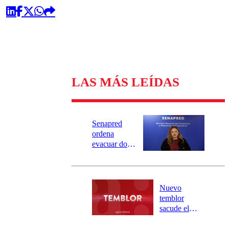
LAS MÁS LEÍDAS
Senapred
ordena
evacuar dos
sectores de
Carahue por
desborde del
río Damas:
Nuevo
activa
temblor
mensajería
sacude el
SAE
norte del país:
revisa la