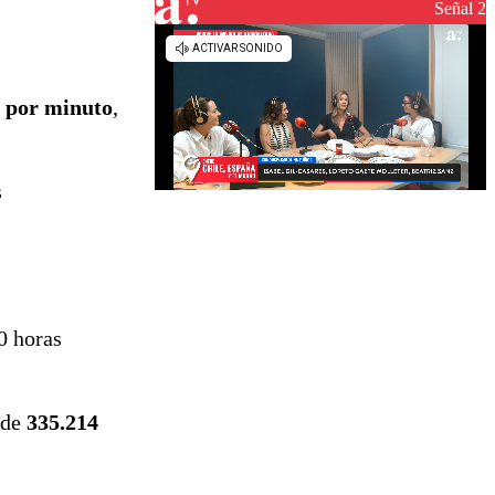
reconstrucción
Señal 2
s por minuto
,
s
0 horas
 de
335.214