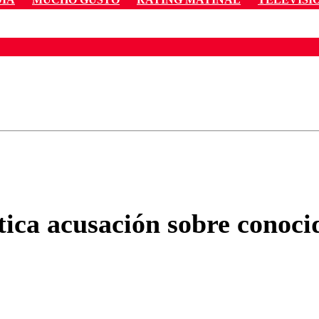
ados para garantizar un diálogo respetuoso.
Correo
Enviar c
tica acusación sobre conoc