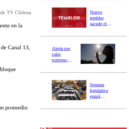
desborde del
río Damas:
 de TV Chilena
Nuevo
activa
temblor
mensajería
sacude el
ente en la
SAE
norte del país:
revisa la
magnitud y el
 de Canal 13,
epicentro
Alerta por
calor
extremo:
Senapred
 bloque
activa Alerta
Temprana
Preventiva en
Semana
tres comunas
legislativa
estará
marcada por
 un promedio
el fin de la
tramitación
del proyecto
de