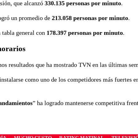
isión, que alcanzó
330.135 personas por minuto
.
logró un promedio de
213.058 personas por minuto
.
 tabla general con
178.397 personas por minuto
.
horarios
nos resultados que ha mostrado TVN en las últimas se
instalarse como uno de los competidores más fuertes en
mandamientos
” ha logrado mantenerse competitiva frent
DÍA
MUCHO GUSTO
RATING MATINAL
TELEVISI