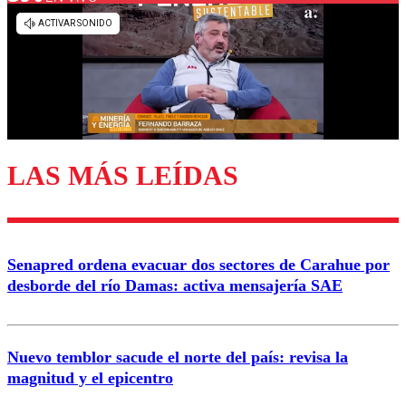
Los comentarios son moderados para garantizar un
diálogo respetuoso.
Nombre
Correo
LAS MÁS LEÍDAS
Enviar comentario
Senapred ordena evacuar dos sectores de Carahue por
desborde del río Damas: activa mensajería SAE
Nuevo temblor sacude el norte del país: revisa la
magnitud y el epicentro