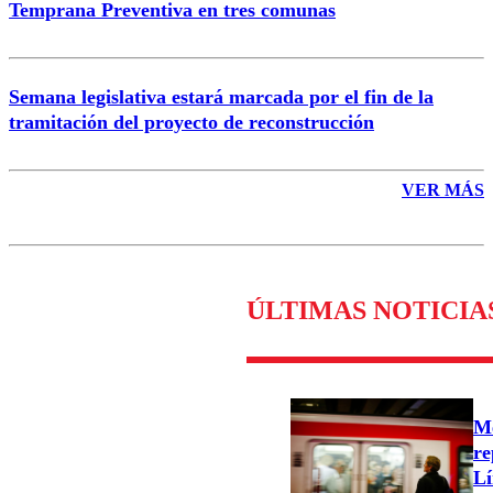
Temprana Preventiva en tres comunas
Semana legislativa estará marcada por el fin de la
tramitación del proyecto de reconstrucción
VER MÁS
ÚLTIMAS NOTICIA
Me
re
Lí