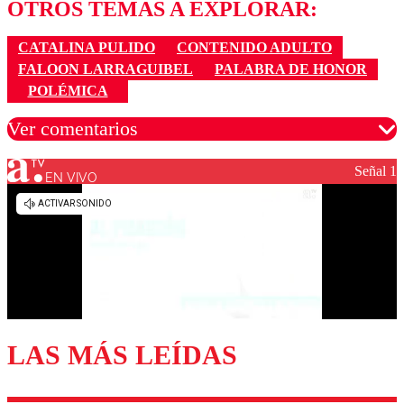
OTROS TEMAS A EXPLORAR:
CATALINA PULIDO
CONTENIDO ADULTO
FALOON LARRAGUIBEL
PALABRA DE HONOR
POLÉMICA
Ver comentarios
Señal 1
EN VIVO
Los comentarios son moderados para garantizar un
diálogo respetuoso.
Nombre
Correo
LAS MÁS LEÍDAS
Enviar comentario