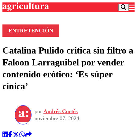
ENTRETENCIÓN
Podcast
Catalina Pulido critica sin filtro a
Frecuencias
Agricultura TV
Faloon Larraguibel por vender
Deportes
contenido erótico: ‘Es súper
Entretención
Colo Colo
Noticias
cínica’
Motor
Vida Social
Otros Deportes
Dato Practico
Publicaciones en medios
Seleccion Chilena
Economía
Opinión
Torneo Internacional
Internacional
por
Andrés Cortés
Programas
Torneo Nacional
Nacional
noviembre 07, 2024
Comercial
Universidad Católica
Política
Universidad de Chile
Sustentabilidad