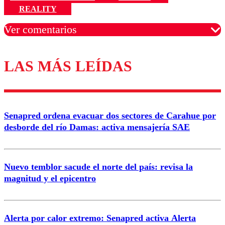
REALITY
Ver comentarios
LAS MÁS LEÍDAS
Los comentarios son moderados para garantizar un
diálogo respetuoso.
Nombre
Senapred ordena evacuar dos sectores de Carahue por
Correo
desborde del río Damas: activa mensajería SAE
Nuevo temblor sacude el norte del país: revisa la
magnitud y el epicentro
Enviar comentario
Alerta por calor extremo: Senapred activa Alerta