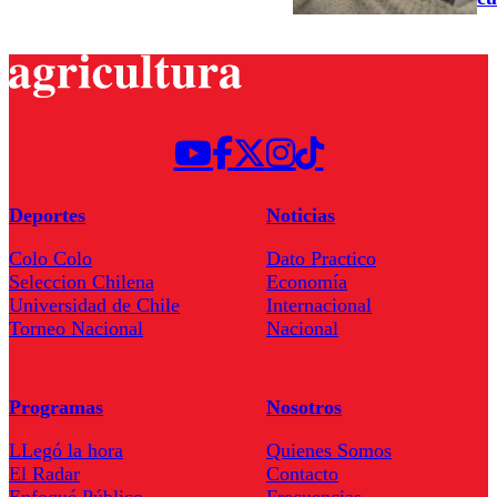
Deportes
Noticias
Colo Colo
Dato Practico
Seleccion Chilena
Economía
Universidad de Chile
Internacional
Torneo Nacional
Nacional
Programas
Nosotros
LLegó la hora
Quienes Somos
El Radar
Contacto
Enfoqué Público
Frecuencias