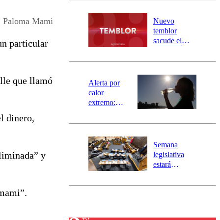
desborde del
río Damas:
Paloma Mami
Nuevo
activa
temblor
mensajería
sacude el
n particular
SAE
norte del país:
revisa la
magnitud y el
lle que llamó
epicentro
Alerta por
calor
extremo:
Senapred
l dinero,
activa Alerta
Temprana
Preventiva en
Semana
tres comunas
eliminada” y
legislativa
estará
marcada por
el fin de la
 mami”.
tramitación
del proyecto
de