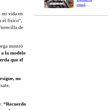
estará
marcada por
a mi vida en
el fin de la
tramitación
el físico”,
del proyecto
ierecilla de
de
reconstrucción
orga mostró
s a la modelo
uerda que el
rsigue, no
sate,
e:
“Recuerdo