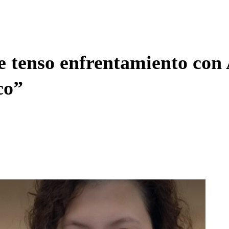
Enviar c
e tenso enfrentamiento con
co”