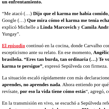
un enfrentamiento.
“Me atacó (…)
Dijo que el karma me había comido
Google (…)
Que mira cómo el karma me tenía echa
explicó Michelle a
Linda Marcovich
y
Camila Andr
Yungay”.
El episodio
continuó en la cocina, donde Carvalho co
escepticismo ante su relato. En ese momento,
Angélic
brasileña. “Eres tan burda, tan ordinaria (…) Te vo
karma te persigue”
, expresó Sepúlveda con firmeza.
La situación escaló rápidamente con más declaracione
aprendes, no aprendes nada
. Ahora entiendo por qu
revísate,
por eso la vida tiene cómo estás
“, agregó, 
En la transmisión en vivo, se escuchó a Sepúlveda ref