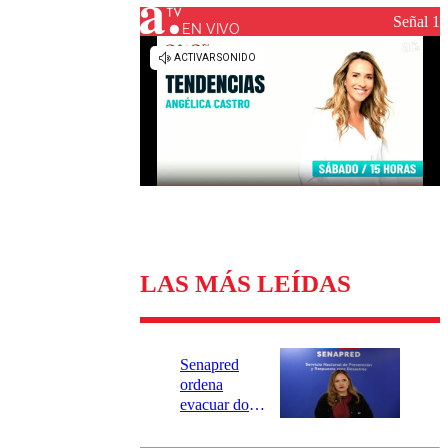
Universidad Católica
Política
Señal 1
Universidad de Chile
Sustentabilidad
EN VIVO
LAS MÁS LEÍDAS
Senapred
ordena
evacuar dos
sectores de
Carahue por