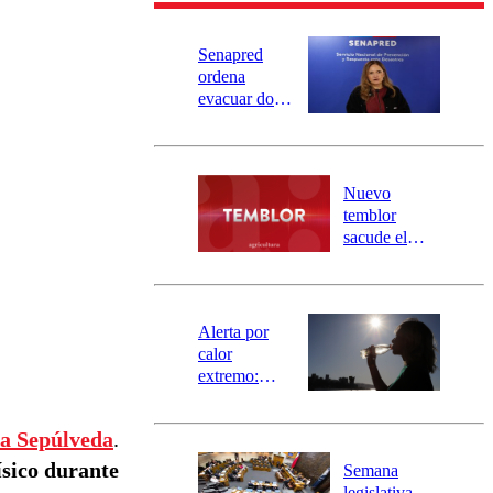
Senapred
ordena
evacuar dos
sectores de
Carahue por
desborde del
río Damas:
Nuevo
activa
temblor
mensajería
sacude el
SAE
norte del país:
revisa la
magnitud y el
epicentro
Alerta por
calor
extremo:
Senapred
activa Alerta
ca Sepúlveda
.
Temprana
Preventiva en
ísico durante
Semana
tres comunas
legislativa