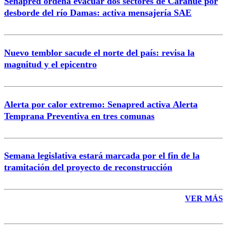
Senapred ordena evacuar dos sectores de Carahue por
Correo
desborde del río Damas: activa mensajería SAE
Nuevo temblor sacude el norte del país: revisa la
magnitud y el epicentro
Enviar comentario
Alerta por calor extremo: Senapred activa Alerta
Temprana Preventiva en tres comunas
Semana legislativa estará marcada por el fin de la
tramitación del proyecto de reconstrucción
VER MÁS