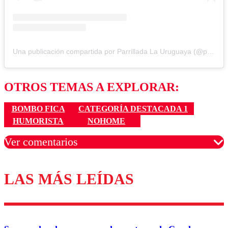
Una publicación compartida por Parrillada La Uruguaya (@parrilla_la_uruguaya)
OTROS TEMAS A EXPLORAR:
BOMBO FICA
CATEGORÍA DESTACADA 1
HUMORISTA
NOHOME
Ver comentarios
LAS MÁS LEÍDAS
Los comentarios son moderados para garantizar un
diálogo respetuoso.
Nombre