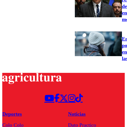
de
en
me
Em
po
en
la
Deportes
Noticias
Colo Colo
Dato Practico