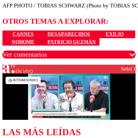
AFP PHOTO / TOBIAS SCHWARZ (Photo by TOBIAS S
OTROS TEMAS A EXPLORAR:
CANNES
DESAPARECIDOS
EXILIO
NOHOME
PATRICIO GUZMÁN
Ver comentarios
Señal 1
EN VIVO
Los comentarios son moderados para garantizar un
diálogo respetuoso.
Nombre
Correo
LAS MÁS LEÍDAS