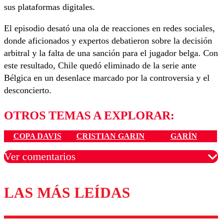
sus plataformas digitales.
El episodio desató una ola de reacciones en redes sociales,
donde aficionados y expertos debatieron sobre la decisión
arbitral y la falta de una sanción para el jugador belga. Con
este resultado, Chile quedó eliminado de la serie ante
Bélgica en un desenlace marcado por la controversia y el
desconcierto.
OTROS TEMAS A EXPLORAR:
COPA DAVIS
CRISTIAN GARIN
GARÍN
Ver comentarios
LAS MÁS LEÍDAS
Los comentarios son moderados para garantizar un
diálogo respetuoso.
Nombre