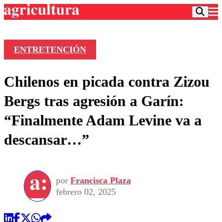
ENTRETENCIÓN
Podcast
Chilenos en picada contra Zizou
Frecuencias
Agricultura TV
Bergs tras agresión a Garín:
Deportes
“Finalmente Adam Levine va a
Entretención
Colo Colo
Noticias
descansar…”
Motor
Vida Social
Otros Deportes
Dato Practico
Publicaciones en medios
Seleccion Chilena
Economía
Opinión
Torneo Internacional
Internacional
por
Francisca Plaza
Programas
Torneo Nacional
Nacional
febrero 02, 2025
Comercial
Universidad Católica
Política
Universidad de Chile
Sustentabilidad