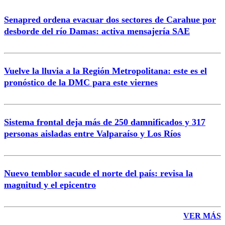
Senapred ordena evacuar dos sectores de Carahue por
Correo
desborde del río Damas: activa mensajería SAE
Vuelve la lluvia a la Región Metropolitana: este es el
pronóstico de la DMC para este viernes
Enviar comentario
Sistema frontal deja más de 250 damnificados y 317
personas aisladas entre Valparaíso y Los Ríos
Nuevo temblor sacude el norte del país: revisa la
magnitud y el epicentro
VER MÁS