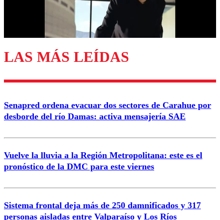
Correo
LAS MÁS LEÍDAS
Enviar comentario
Senapred ordena evacuar dos sectores de Carahue por
desborde del río Damas: activa mensajería SAE
Vuelve la lluvia a la Región Metropolitana: este es el
pronóstico de la DMC para este viernes
Sistema frontal deja más de 250 damnificados y 317
personas aisladas entre Valparaíso y Los Ríos