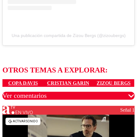
Una publicación compartida de Zizou Bergs (@zizoubergs)
OTROS TEMAS A EXPLORAR:
COPA DAVIS
CRISTIAN GARIN
ZIZOU BERGS
Ver comentarios
Señal 1
EN VIVO
Los comentarios son moderados para garantizar un
diálogo respetuoso.
Nombre