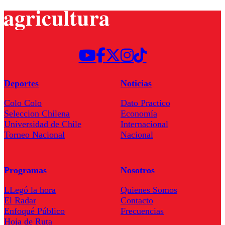
Deportes
Noticias
Colo Colo
Dato Practico
Seleccion Chilena
Economía
Universidad de Chile
Internacional
Torneo Nacional
Nacional
Programas
Nosotros
LLegó la hora
Quienes Somos
El Radar
Contacto
Enfoqué Público
Frecuencias
Hoja de Ruta