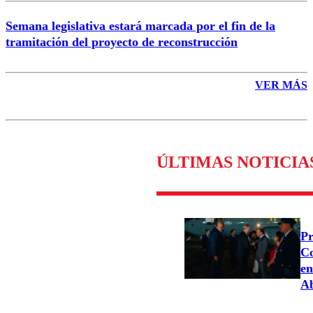
Semana legislativa estará marcada por el fin de la
tramitación del proyecto de reconstrucción
VER MÁS
ÚLTIMAS NOTICIA
Pr
Co
en
Ab