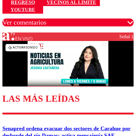
REGRESO
VECINOS AL LÍMITE
YOUTUBE
Ver comentarios
Señal 1
EN VIVO
Los comentarios son moderados para garantizar un
diálogo respetuoso.
Nombre
Correo
LAS MÁS LEÍDAS
Enviar comentario
Senapred ordena evacuar dos sectores de Carahue por
desborde del río Damas: activa mensajería SAE