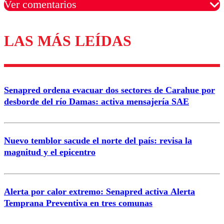
Ver comentarios
LAS MÁS LEÍDAS
Los comentarios son moderados para garantizar un
diálogo respetuoso.
Nombre
Senapred ordena evacuar dos sectores de Carahue por
Correo
desborde del río Damas: activa mensajería SAE
Nuevo temblor sacude el norte del país: revisa la
magnitud y el epicentro
Enviar comentario
Alerta por calor extremo: Senapred activa Alerta
Temprana Preventiva en tres comunas