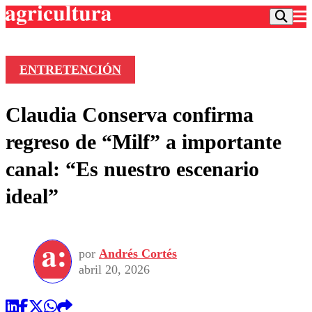
ENTRETENCIÓN
Podcast
Claudia Conserva confirma
Frecuencias
Agricultura TV
regreso de “Milf” a importante
Deportes
canal: “Es nuestro escenario
Entretención
Colo Colo
Noticias
ideal”
Motor
Vida Social
Otros Deportes
Dato Practico
Publicaciones en medios
Seleccion Chilena
Economía
Opinión
Torneo Internacional
Internacional
por
Andrés Cortés
Programas
Torneo Nacional
Nacional
abril 20, 2026
Comercial
Universidad Católica
Política
Universidad de Chile
Sustentabilidad