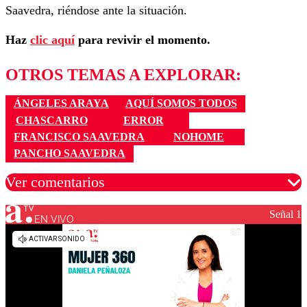
Saavedra, riéndose ante la situación.
Haz
clic aquí
para revivir el momento.
OTROS TEMAS A EXPLORAR:
ÁNGELES ARAYA
AQUÍ SOMOS TODOS
CHASCARRO
ERROR
FRANCISCO SAAVEDRA
NOHOME
PANCHO SAAVEDRA
Ver comentarios
Señal 1
EN VIVO
Los comentarios son moderados para garantizar un
diálogo respetuoso.
Nombre
Correo