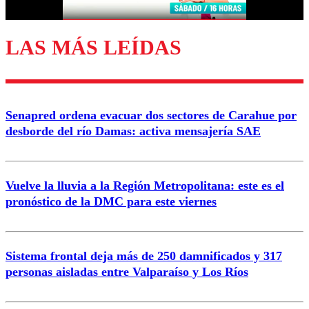
LAS MÁS LEÍDAS
Enviar comentario
Senapred ordena evacuar dos sectores de Carahue por
desborde del río Damas: activa mensajería SAE
Vuelve la lluvia a la Región Metropolitana: este es el
pronóstico de la DMC para este viernes
Sistema frontal deja más de 250 damnificados y 317
personas aisladas entre Valparaíso y Los Ríos