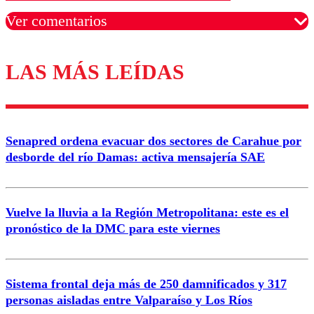
Ver comentarios
LAS MÁS LEÍDAS
Los comentarios son moderados para garantizar un
diálogo respetuoso.
Nombre
Senapred ordena evacuar dos sectores de Carahue por
Correo
desborde del río Damas: activa mensajería SAE
Vuelve la lluvia a la Región Metropolitana: este es el
pronóstico de la DMC para este viernes
Enviar comentario
Sistema frontal deja más de 250 damnificados y 317
personas aisladas entre Valparaíso y Los Ríos