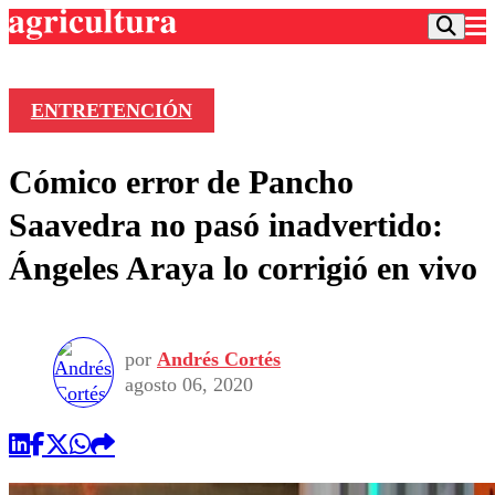
ENTRETENCIÓN
Podcast
Cómico error de Pancho
Frecuencias
Agricultura TV
Saavedra no pasó inadvertido:
Deportes
Ángeles Araya lo corrigió en vivo
Entretención
Colo Colo
Noticias
Motor
Vida Social
Otros Deportes
Dato Practico
Publicaciones en medios
por
Andrés Cortés
Seleccion Chilena
Economía
Opinión
agosto 06, 2020
Torneo Internacional
Internacional
Programas
Torneo Nacional
Nacional
Comercial
Universidad Católica
Política
Universidad de Chile
Sustentabilidad