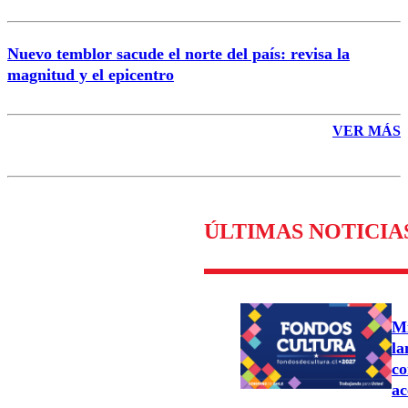
Nuevo temblor sacude el norte del país: revisa la
magnitud y el epicentro
VER MÁS
ÚLTIMAS NOTICIA
Mi
la
co
ac