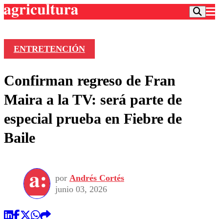
ENTRETENCIÓN
Podcast
Confirman regreso de Fran
Frecuencias
Agricultura TV
Maira a la TV: será parte de
Deportes
especial prueba en Fiebre de
Entretención
Colo Colo
Noticias
Baile
Motor
Vida Social
Otros Deportes
Dato Practico
Publicaciones en medios
Seleccion Chilena
Economía
Opinión
Torneo Internacional
Internacional
por
Andrés Cortés
Programas
Torneo Nacional
Nacional
junio 03, 2026
Comercial
Universidad Católica
Política
Universidad de Chile
Sustentabilidad