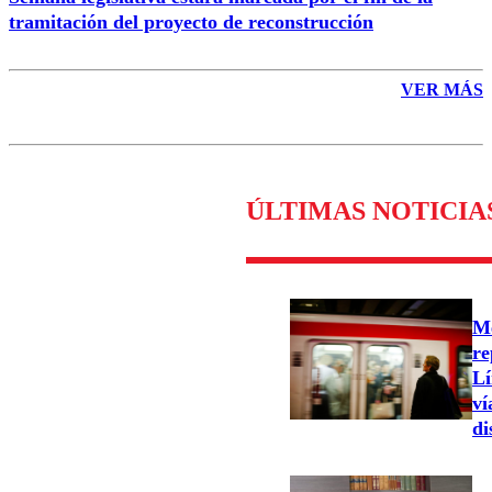
tramitación del proyecto de reconstrucción
VER MÁS
ÚLTIMAS NOTICIA
Me
re
Lí
ví
di