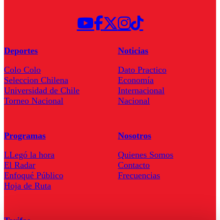
Deportes
Noticias
Colo Colo
Dato Practico
Seleccion Chilena
Economía
Universidad de Chile
Internacional
Torneo Nacional
Nacional
Programas
Nosotros
LLegó la hora
Quienes Somos
El Radar
Contacto
Enfoqué Público
Frecuencias
Hoja de Ruta