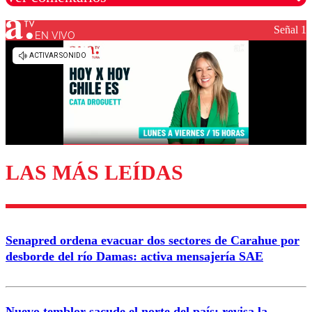
Señal 1
EN VIVO
Los comentarios son moderados para garantizar un
diálogo respetuoso.
Nombre
Correo
LAS MÁS LEÍDAS
Enviar comentario
Senapred ordena evacuar dos sectores de Carahue por
desborde del río Damas: activa mensajería SAE
Nuevo temblor sacude el norte del país: revisa la