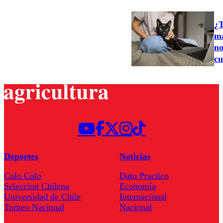
¿T
ma
no
cu
Deportes
Noticias
Colo Colo
Dato Practico
Seleccion Chilena
Economía
Universidad de Chile
Internacional
Torneo Nacional
Nacional