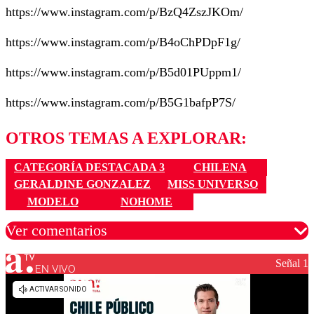
https://www.instagram.com/p/BzQ4ZszJKOm/
https://www.instagram.com/p/B4oChPDpF1g/
https://www.instagram.com/p/B5d01PUppm1/
https://www.instagram.com/p/B5G1bafpP7S/
OTROS TEMAS A EXPLORAR:
CATEGORÍA DESTACADA 3
CHILENA
GERALDINE GONZALEZ
MISS UNIVERSO
MODELO
NOHOME
Ver comentarios
Señal 1
EN VIVO
Los comentarios son moderados para garantizar un
diálogo respetuoso.
Nombre