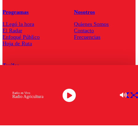
Programas
Nosotros
LLegó la hora
Quienes Somos
El Radar
Contacto
Enfoqué Público
Frecuencias
Hoja de Ruta
Tarifas
Comercial
Tarifas Servel Radio
Radio en Vivo
Radio Agricultura
Radio en Vivo
TV en Vivo
Descarga la APP