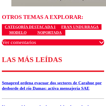
OTROS TEMAS A EXPLORAR:
CATEGORÍA DESTACADA 1
FRAN UNDURRAGA
MODELO
NOPORTADA
Ver comentarios
LAS MÁS LEÍDAS
Los comentarios son moderados para garantizar un
diálogo respetuoso.
Nombre
Senapred ordena evacuar dos sectores de Carahue por
Correo
desborde del río Damas: activa mensajería SAE