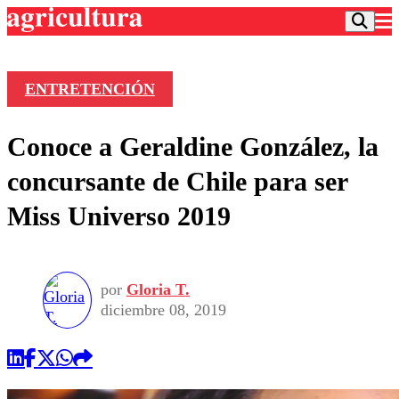
ENTRETENCIÓN
Podcast
Conoce a Geraldine González, la
Frecuencias
Agricultura TV
concursante de Chile para ser
Deportes
Miss Universo 2019
Entretención
Colo Colo
Noticias
Motor
Vida Social
Otros Deportes
Dato Practico
Publicaciones en medios
por
Gloria T.
Seleccion Chilena
Economía
Opinión
diciembre 08, 2019
Torneo Internacional
Internacional
Programas
Torneo Nacional
Nacional
Comercial
Universidad Católica
Política
Universidad de Chile
Sustentabilidad