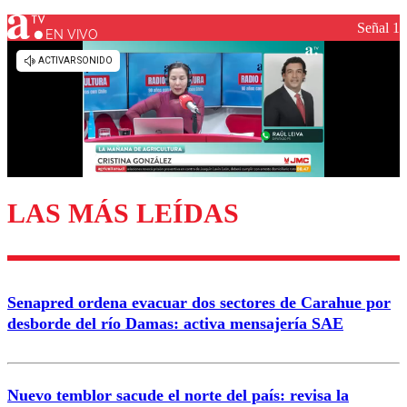
Señal 1
EN VIVO
Los comentarios son moderados para garantizar un
diálogo respetuoso.
Nombre
Correo
LAS MÁS LEÍDAS
Enviar comentario
Senapred ordena evacuar dos sectores de Carahue por
desborde del río Damas: activa mensajería SAE
Nuevo temblor sacude el norte del país: revisa la