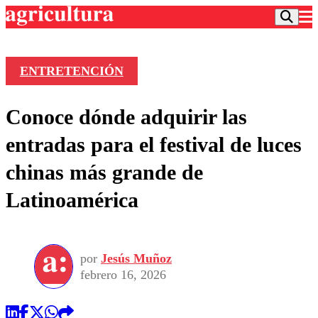
ENTRETENCIÓN
Podcast
Conoce dónde adquirir las
Frecuencias
Agricultura TV
entradas para el festival de luces
Deportes
chinas más grande de
Entretención
Colo Colo
Noticias
Latinoamérica
Motor
Vida Social
Otros Deportes
Dato Practico
Publicaciones en medios
Seleccion Chilena
Economía
Opinión
Torneo Internacional
Internacional
por
Jesús Muñoz
Programas
Torneo Nacional
Nacional
febrero 16, 2026
Comercial
Universidad Católica
Política
Universidad de Chile
Sustentabilidad