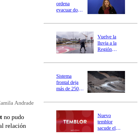
ordena
evacuar dos
sectores de
Carahue por
desborde del
río Damas:
Vuelve la
activa
lluvia a la
mensajería
Región
SAE
Metropolitana:
este es el
pronóstico de
la DMC para
Sistema
este viernes
frontal deja
más de 250
damnificados
y 317
Camila Andrade
personas
aisladas entre
Nuevo
t
no pudo
Valparaíso y
temblor
al relación
Los Ríos
sacude el
norte del país: