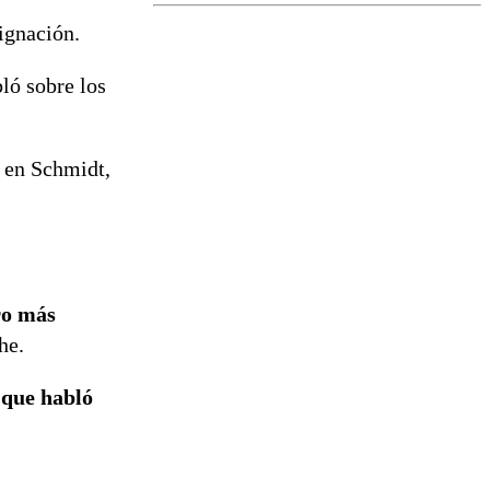
revisa la
magnitud y el
ignación.
epicentro
ló sobre los
o en Schmidt,
ro más
he.
 que habló