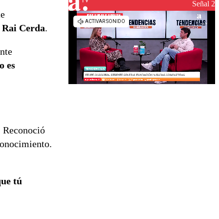
Señal 2
te
e
Rai Cerda
.
ente
o es
. Reconoció
conocimiento.
que tú