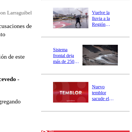
desborde del
río Damas:
oon Larraguibel
Vuelve la
activa
lluvia a la
mensajería
Región
acusaciones de
SAE
Metropolitana:
ato
este es el
pronóstico de
la DMC para
Sistema
este viernes
frontal deja
ión de este
más de 250
damnificados
y 317
cevedo
-
personas
aisladas entre
Nuevo
Valparaíso y
temblor
Los Ríos
sacude el
agregando
norte del país:
revisa la
magnitud y el
epicentro