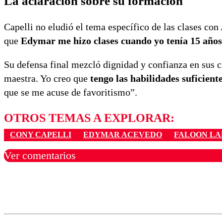
La aclaración sobre su formación
Capelli no eludió el tema específico de las clases con
que
Edymar me hizo clases cuando yo tenía 15 años
Su defensa final mezcló dignidad y confianza en sus
maestra. Yo creo que
tengo las habilidades suficient
que se me acuse de favoritismo”.
OTROS TEMAS A EXPLORAR:
CONY CAPELLI
EDYMAR ACEVEDO
FALOON LA
Ver comentarios
Los comentarios son moder
Nombre