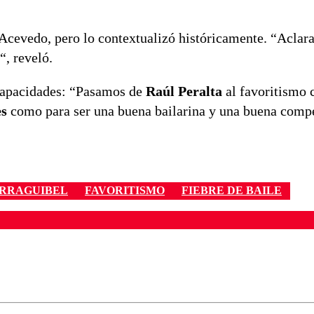
 Acevedo, pero lo contextualizó históricamente. “Aclara
“, reveló.
 capacidades: “Pasamos de
Raúl Peralta
al favoritismo 
es
como para ser una buena bailarina y una buena compe
RRAGUIBEL
FAVORITISMO
FIEBRE DE BAILE
ados para garantizar un diálogo respetuoso.
Correo