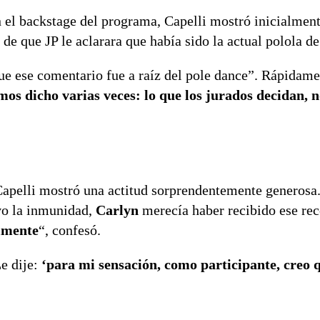
 el backstage del programa, Capelli mostró inicialmen
 de que JP le aclarara que había sido la actual polola d
que ese comentario fue a raíz del pole dance”. Rápidam
os dicho varias veces: lo que los jurados decidan, n
 Capelli mostró una actitud sorprendentemente generosa
uvo la inmunidad,
Carlyn
merecía haber recibido ese re
almente
“, confesó.
e dije:
‘para mi sensación, como participante, creo 