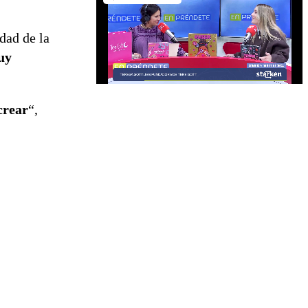
dad de la
uy
crear
“,