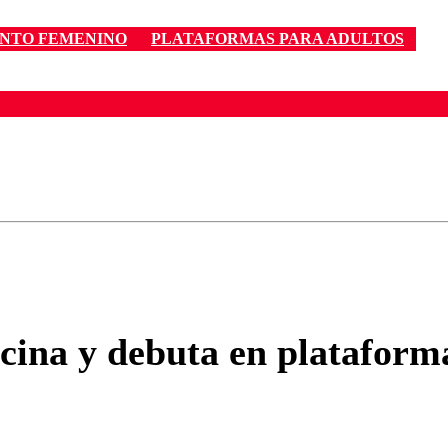
NTO FEMENINO
PLATAFORMAS PARA ADULTOS
ados para garantizar un diálogo respetuoso.
Correo
Enviar c
cina y debuta en plataform