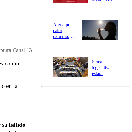
SAE
norte del país:
revisa la
magnitud y el
epicentro
Alerta por
calor
extremo:
Senapred
activa Alerta
ptura Canal 13
Temprana
Preventiva en
Semana
es con un
tres comunas
legislativa
estará
marcada por
do en la
el fin de la
tramitación
del proyecto
de
reconstrucción
r su
fallido