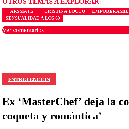
OTROS TEMAS A EXPLORAR:
ARSMATE
CRISTINA TOCCO
EMPODERAMIE
SENSUALIDAD A LOS 60
Ver comentarios
Los comentarios son moder
Nombre
ENTRETENCIÓN
Ex ‘MasterChef’ deja la co
coqueta y romántica’