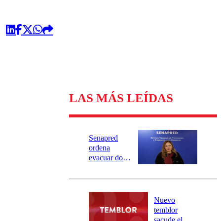
LAS MÁS LEÍDAS
Senapred
ordena
evacuar dos
sectores de
Carahue por
desborde del
río Damas:
Nuevo
activa
temblor
mensajería
sacude el