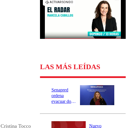
Universidad Católica
Política
Universidad de Chile
Sustentabilidad
LAS MÁS LEÍDAS
Senapred
ordena
evacuar dos
sectores de
Carahue por
desborde del
río Damas:
 Cristina Tocco
Nuevo