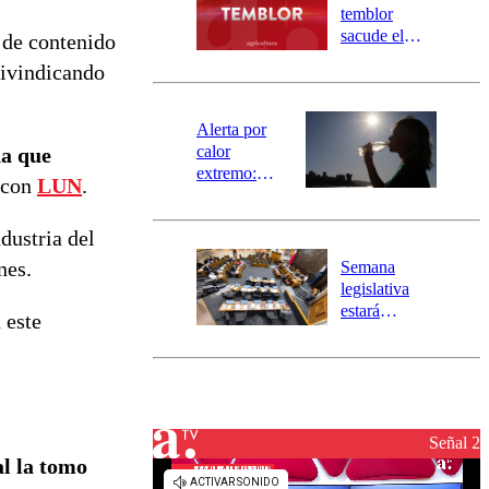
activa
temblor
mensajería
sacude el
s de contenido
SAE
norte del país:
eivindicando
revisa la
magnitud y el
epicentro
Alerta por
calor
da que
extremo:
n con
LUN
.
Senapred
activa Alerta
dustria del
Temprana
Preventiva en
nes.
Semana
tres comunas
legislativa
estará
 este
marcada por
el fin de la
tramitación
del proyecto
de
reconstrucción
Señal 2
al la tomo