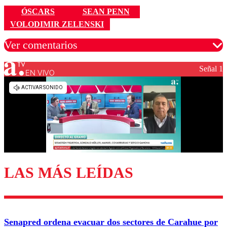
ÓSCARS
SEAN PENN
VOLODIMIR ZELENSKI
Ver comentarios
Señal 1
EN VIVO
Los comentarios son moderados para garantizar un
diálogo respetuoso.
Nombre
Correo
LAS MÁS LEÍDAS
Enviar comentario
Senapred ordena evacuar dos sectores de Carahue por