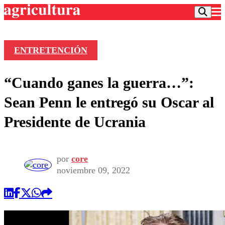
ENTRETENCIÓN
Podcast
“Cuando ganes la guerra…”:
Frecuencias
Agricultura TV
Sean Penn le entregó su Oscar al
Deportes
Presidente de Ucrania
Entretención
Colo Colo
Noticias
Motor
Vida Social
Otros Deportes
Dato Practico
por
core
Publicaciones en medios
Seleccion Chilena
Economía
noviembre 09, 2022
Opinión
Torneo Internacional
Internacional
Programas
Torneo Nacional
Nacional
Comercial
Universidad Católica
Política
Universidad de Chile
Sustentabilidad