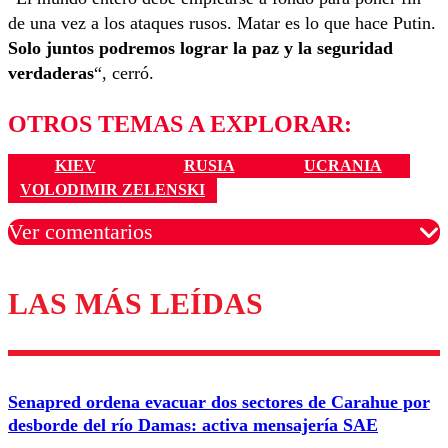
de una vez a los ataques rusos. Matar es lo que hace Putin.
Solo juntos podremos lograr la paz y
la seguridad
verdaderas
“, cerró.
OTROS TEMAS A EXPLORAR:
KIEV
RUSIA
UCRANIA
VOLODIMIR ZELENSKI
Ver comentarios
LAS MÁS LEÍDAS
Los comentarios son moderados para garantizar un
diálogo respetuoso.
Nombre
Senapred ordena evacuar dos sectores de Carahue por
Correo
desborde del río Damas: activa mensajería SAE