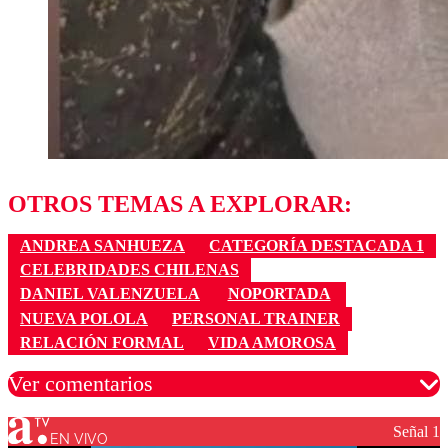
OTROS TEMAS A EXPLORAR:
ANDREA SANHUEZA
CATEGORÍA DESTACADA 1
CELEBRIDADES CHILENAS
DANIEL VALENZUELA
NOPORTADA
NUEVA POLOLA
PERSONAL TRAINER
RELACIÓN FORMAL
VIDA AMOROSA
Ver comentarios
Señal 1
EN VIVO