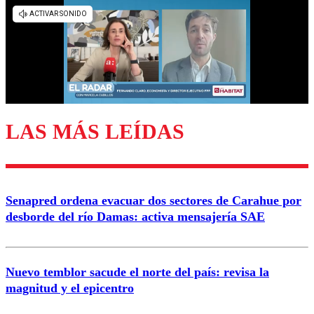
Los comentarios son moderados para garantizar un
diálogo respetuoso.
Nombre
Correo
LAS MÁS LEÍDAS
Enviar comentario
Senapred ordena evacuar dos sectores de Carahue por
desborde del río Damas: activa mensajería SAE
Nuevo temblor sacude el norte del país: revisa la
magnitud y el epicentro