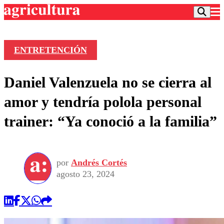
ENTRETENCIÓN
Podcast
Daniel Valenzuela no se cierra al
Frecuencias
Agricultura TV
amor y tendría polola personal
Deportes
trainer: “Ya conoció a la familia”
Entretención
Colo Colo
Noticias
Motor
Vida Social
Otros Deportes
Dato Practico
Publicaciones en medios
por
Andrés Cortés
Seleccion Chilena
Economía
Opinión
agosto 23, 2024
Torneo Internacional
Internacional
Programas
Torneo Nacional
Nacional
Comercial
Universidad Católica
Política
Universidad de Chile
Sustentabilidad