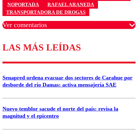
NOPORTADA
RAFAEL ARANEDA
TRANSPORTADORA DE DROGAS
Ver comentarios
LAS MÁS LEÍDAS
Los comentarios son moderados para garantizar un
diálogo respetuoso.
Nombre
Senapred ordena evacuar dos sectores de Carahue por
Correo
desborde del río Damas: activa mensajería SAE
Nuevo temblor sacude el norte del país: revisa la
magnitud y el epicentro
Enviar comentario