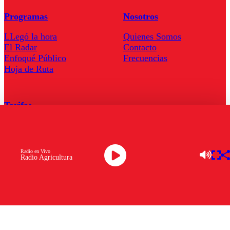
Programas
Nosotros
LLegó la hora
Quienes Somos
El Radar
Contacto
Enfoqué Público
Frecuencias
Hoja de Ruta
Tarifas
Comercial
Tarifas Servel Radio
Radio en Vivo
Radio Agricultura
Radio en Vivo
TV en Vivo
Descarga la APP