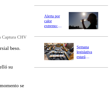
revisa la
magnitud y el
epicentro
Alerta por
calor
extremo:
Senapred
activa Alerta
da Captura CHV
Temprana
Preventiva en
Semana
sial beso.
tres comunas
legislativa
estará
marcada por
elló su
el fin de la
tramitación
del proyecto
de
l momento se
reconstrucción