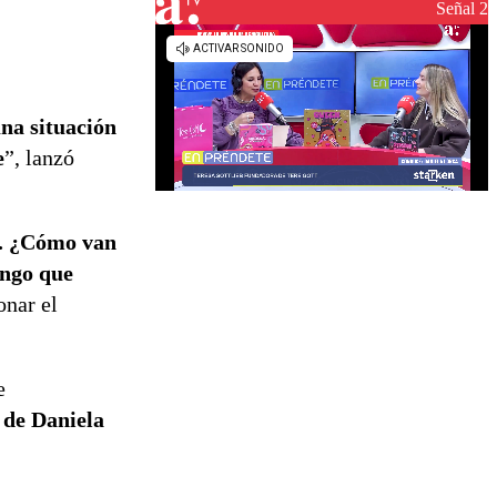
reconstrucción
Señal 2
na situación
e
”, lanzó
r. ¿Cómo van
engo que
onar el
e
 de Daniela