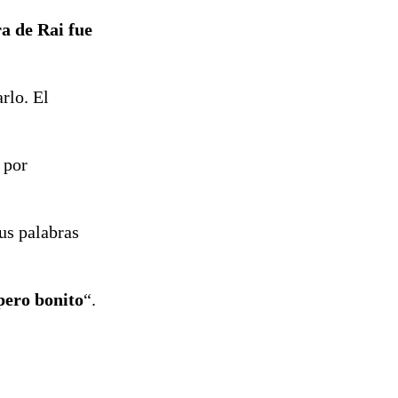
a de Rai fue
rlo. El
 por
Sus palabras
pero bonito
“.