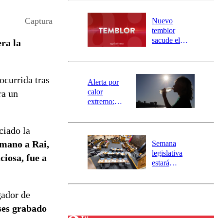
desborde del
río Damas:
Captura
Nuevo
activa
temblor
mensajería
sacude el
ra la
SAE
norte del país:
revisa la
magnitud y el
 ocurrida tras
epicentro
Alerta por
calor
ra un
extremo:
Senapred
activa Alerta
ciado la
Temprana
Preventiva en
 mano a Rai,
Semana
tres comunas
legislativa
ciosa, fue a
estará
marcada por
el fin de la
tramitación
gador de
del proyecto
eses grabado
de