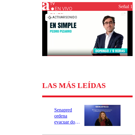
Universidad Católica
Política
Señal 1
Universidad de Chile
Sustentabilidad
EN VIVO
LAS MÁS LEÍDAS
Senapred
ordena
evacuar dos
sectores de
Carahue por