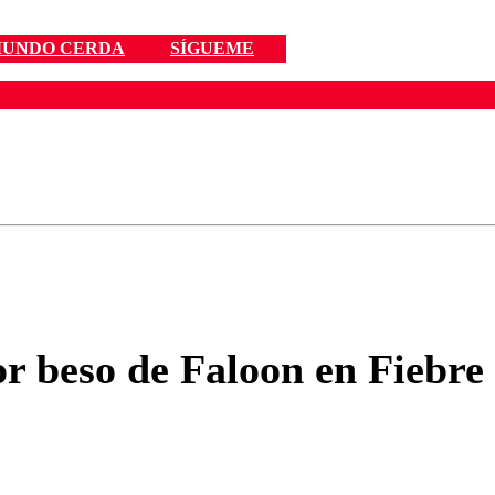
MUNDO CERDA
SÍGUEME
ados para garantizar un diálogo respetuoso.
Correo
Enviar c
 beso de Faloon en Fiebre 