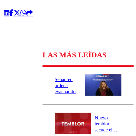
LAS MÁS LEÍDAS
Senapred
ordena
evacuar dos
sectores de
Carahue por
desborde del
río Damas:
Nuevo
activa
temblor
mensajería
sacude el
SAE
norte del país: