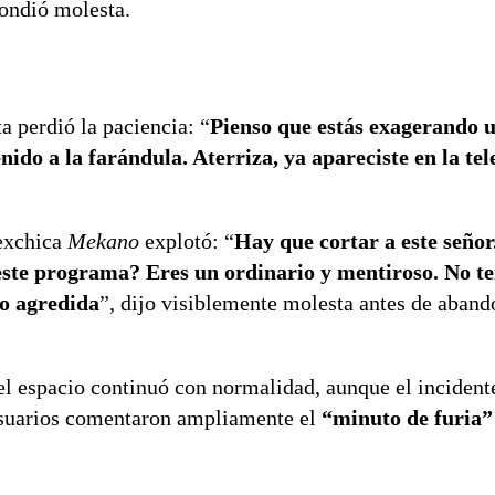
pondió molesta.
a perdió la paciencia: “
Pienso que estás exagerando u
ido a la farándula. Aterriza, ya apareciste en la tel
 exchica
Mekano
explotó: “
Hay que cortar a este seño
e este programa? Eres un ordinario y mentiroso. No t
do agredida
”, dijo visiblemente molesta antes de aband
 el espacio continuó con normalidad, aunque el incident
 usuarios comentaron ampliamente el
“minuto de furia”