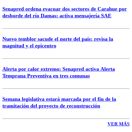
Senapred ordena evacuar dos sectores de Carahue por
Correo
desborde del río Damas: activa mensajería SAE
Nuevo temblor sacude el norte del país: revisa la
magnitud y el epicentro
Enviar comentario
Alerta por calor extremo: Senapred activa Alerta
Temprana Preventiva en tres comunas
Semana legislativa estará marcada por el fin de la
tramitación del proyecto de reconstrucción
VER MÁS