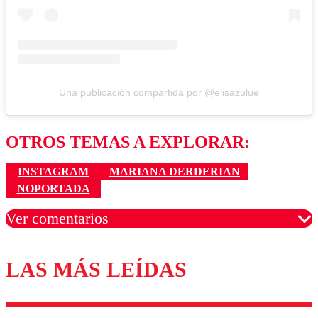
Una publicación compartida por @elisazulue
OTROS TEMAS A EXPLORAR:
INSTAGRAM
MARIANA DERDERIAN
NOPORTADA
Ver comentarios
LAS MÁS LEÍDAS
Los comentarios son moderados para garantizar un
diálogo respetuoso.
Nombre