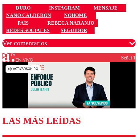
DURO
INSTAGRAM
MENSAJE
NANO CALDERÓN
NOHOME
PAIS
REBECA NARANJO
REDES SOCIALES
SEGUIDOR
Ver comentarios
Señal 1
EN VIVO
Los comentarios son moderados para garantizar un
diálogo respetuoso.
Nombre
Correo
LAS MÁS LEÍDAS
Enviar comentario