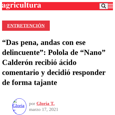
ENTRETENCIÓN
Podcast
“Das pena, andas con ese
Frecuencias
Agricultura TV
delincuente”: Polola de “Nano”
Deportes
Calderón recibió ácido
Entretención
Colo Colo
Noticias
comentario y decidió responder
Motor
Vida Social
Otros Deportes
Dato Practico
de forma tajante
Publicaciones en medios
Seleccion Chilena
Economía
Opinión
Torneo Internacional
Internacional
Programas
Torneo Nacional
Nacional
Comercial
por
Gloria T.
Universidad Católica
Política
marzo 17, 2021
Universidad de Chile
Sustentabilidad