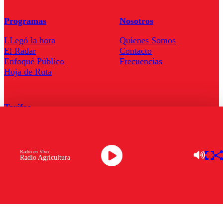
Programas
Nosotros
LLegó la hora
Quienes Somos
El Radar
Contacto
Enfoqué Público
Frecuencias
Hoja de Ruta
Tarifas
Comercial
Tarifas Servel Radio
Radio en Vivo
Radio Agricultura
Radio en Vivo
TV en Vivo
Descarga la APP