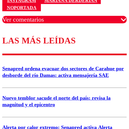
INSTAGRAM
MARIANA DERDERIAN
NOPORTADA
Ver comentarios
LAS MÁS LEÍDAS
Los comentarios son moderados para garantizar un
diálogo respetuoso.
Nombre
Senapred ordena evacuar dos sectores de Carahue por
Correo
desborde del río Damas: activa mensajería SAE
Nuevo temblor sacude el norte del país: revisa la
magnitud y el epicentro
Enviar comentario
Alerta por calor extremo: Senapred activa Alerta