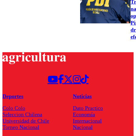
Tr
na
op
Pi
dr
ef
Deportes
Noticias
Colo Colo
Dato Practico
Seleccion Chilena
Economía
Universidad de Chile
Internacional
Torneo Nacional
Nacional