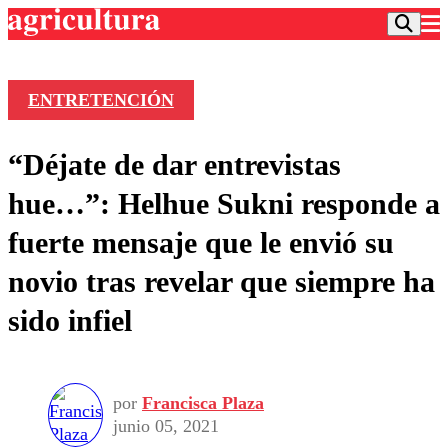
ENTRETENCIÓN
Podcast
“Déjate de dar entrevistas
Frecuencias
Agricultura TV
hue…”: Helhue Sukni responde a
Deportes
fuerte mensaje que le envió su
Entretención
Colo Colo
Noticias
novio tras revelar que siempre ha
Motor
Vida Social
Otros Deportes
Dato Practico
sido infiel
Publicaciones en medios
Seleccion Chilena
Economía
Opinión
Torneo Internacional
Internacional
Programas
Torneo Nacional
Nacional
Comercial
por
Francisca Plaza
Universidad Católica
Política
junio 05, 2021
Universidad de Chile
Sustentabilidad