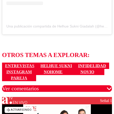
Una publicación compartida de Helhue Sukni Giadalah (@helhuesukni)
OTROS TEMAS A EXPLORAR:
ENTREVISTAS
HELHUE SUKNI
INFIDELIDAD
INSTAGRAM
NOHOME
NOVIO
PAREJA
Ver comentarios
Señal 1
EN VIVO
Los comentarios son moderados para garantizar un
diálogo respetuoso.