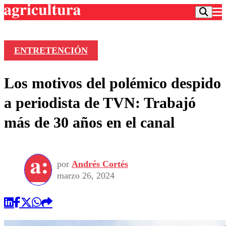
ENTRETENCIÓN
Podcast
Los motivos del polémico despido
Frecuencias
Agricultura TV
a periodista de TVN: Trabajó
Deportes
más de 30 años en el canal
Entretención
Colo Colo
Noticias
Motor
Vida Social
Otros Deportes
Dato Practico
Publicaciones en medios
por
Andrés Cortés
Seleccion Chilena
Economía
Opinión
marzo 26, 2024
Torneo Internacional
Internacional
Programas
Torneo Nacional
Nacional
Comercial
Universidad Católica
Política
Universidad de Chile
Sustentabilidad