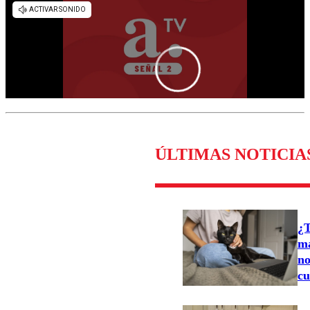
ÚLTIMAS NOTICIA
¿T
ma
no
cu