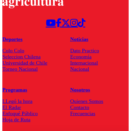
Deportes
Noticias
Colo Colo
Dato Practico
Seleccion Chilena
Economía
Universidad de Chile
Internacional
Torneo Nacional
Nacional
Programas
Nosotros
LLegó la hora
Quienes Somos
El Radar
Contacto
Enfoqué Público
Frecuencias
Hoja de Ruta