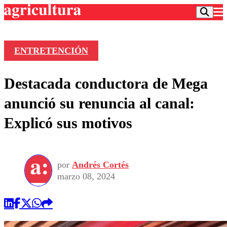
ENTRETENCIÓN
Podcast
Destacada conductora de Mega
Frecuencias
Agricultura TV
anunció su renuncia al canal:
Deportes
Explicó sus motivos
Entretención
Colo Colo
Noticias
Motor
Vida Social
Otros Deportes
Dato Practico
Publicaciones en medios
por
Andrés Cortés
Seleccion Chilena
Economía
Opinión
marzo 08, 2024
Torneo Internacional
Internacional
Programas
Torneo Nacional
Nacional
Comercial
Universidad Católica
Política
Universidad de Chile
Sustentabilidad