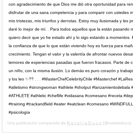
con agradecimiento de que Dios me dió otra oportunidad para ren
disfrutar de una sana competencia y para comparir con ustedes mi
mis tristezas, mis triunfos y derrotas. Estoy muy ilusionada y les
daré lo mejor de mí. . Para todos aquellos que la están pasando m
quiero decir que yo he estado ahí y lo sigo estando a momentos.
la confianza de que lo que están viviendo hoy es fuerza para mañ
crecimiento. Tengan el valor y la valentía de afrontar nuevos desaf
temores de experiencias pasadas que fueron fracasos. Parte de 
un niño, con la misma ilusión. Lo demás es puro corazón y trabajo
y los leo ✨?? . . . #MasterChefCelebrityChile #Masterchef #LaRes
#atletismo #strongwoman #athlete #shotput #lanzamientodebala #
#ATHLETE #athletic #cheflife #vidasana #comesano #receta #dep
#training #trackandfield #eater #eatclean #comesano #MINDFU
#psicología
Una publicación compartida de
N a t a l i a D u c o
(@nataliaduco) 