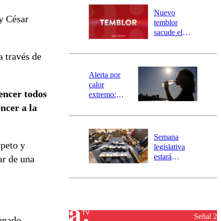
río Damas:
Nuevo
y César
activa
temblor
mensajería
sacude el
SAE
norte del país:
revisa la
a través de
magnitud y el
epicentro
Alerta por
calor
encer todos
extremo:
Senapred
ncer a la
activa Alerta
Temprana
Preventiva en
Semana
tres comunas
speto y
legislativa
estará
tar de una
marcada por
el fin de la
tramitación
del proyecto
de
reconstrucción
Señal 2
anado,