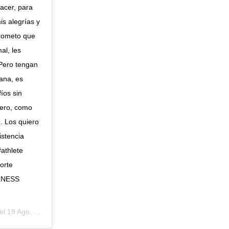
acer, para
s alegrías y
 prometo que
al, les
 Pero tengan
ana, es
íos sin
cero, como
. Los quiero
istencia
athlete
orte
LLNESS
el
19 Ago, 2020 a las 8:38 PDT