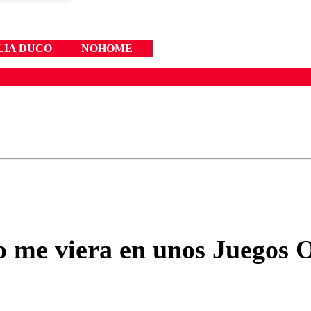
LIA DUCO
NOHOME
ados para garantizar un diálogo respetuoso.
Correo
Enviar c
o me viera en unos Juegos 