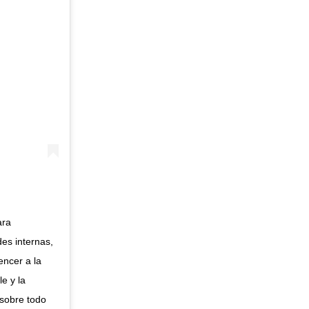
ara
es internas,
encer a la
e y la
 sobre todo