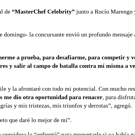
al de
“MasterChef Celebrity”
junto a Rocío Marengo 
ste domingo- la concursante envió un profundo mensaje 
nerme a prueba, para desafiarme, para competir y v
res y salir al campo de batalla contra mí misma a ve
le y la afrontaré con todo mi potencial. Con mucho re
s me dio otra oportunidad para renacer
, para disfru
ías y mis tristezas, mis triunfos y derrotas”, agregó.
eto que daré lo mejor de mí”.
seguidora la “enfrentó” para preguntarle si ya había g