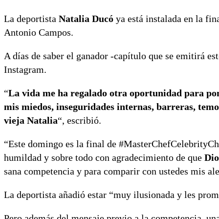
La deportista
Natalia Ducó
ya está instalada en la fin
Antonio Campos.
A días de saber el ganador -capítulo que se emitirá e
Instagram.
“
La vida me ha regalado otra oportunidad para po
mis miedos, inseguridades internas, barreras, temo
vieja Natalia
“, escribió.
“Este domingo es la final de #MasterChefCelebrityChi
humildad y sobre todo con agradecimiento de que
Dio
sana competencia y para comparir con ustedes mis alegr
La deportista añadió estar “muy ilusionada y les prom
Pero además del mensaje previo a la competencia, una 