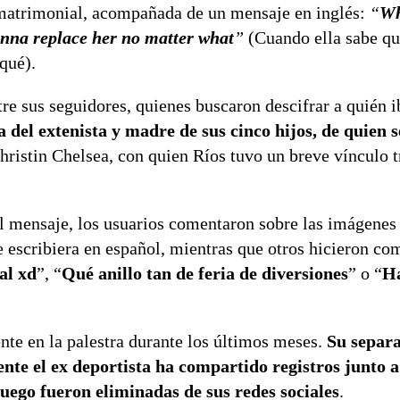
matrimonial, acompañada de un mensaje en inglés:
“
Wh
onna replace her no matter what
”
(Cuando ella sabe que
qué).
re sus seguidores, quienes buscaron descifrar a quién i
del extenista y madre de sus cinco hijos, de quien s
hristin Chelsea, con quien Ríos tuvo un breve vínculo t
el mensaje, los usuarios comentaron sobre las imágenes
e escribiera en español, mientras que otros hicieron co
al xd
”, “
Qué anillo tan de feria de diversiones
” o “
Ha
nte en la palestra durante los últimos meses.
Su separ
nte el ex deportista ha compartido registros junto a
uego fueron eliminadas de sus redes sociales
.