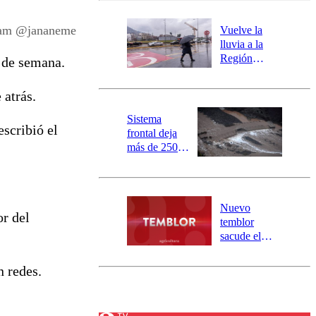
desborde del
río Damas:
gram @jananeme
Vuelve la
activa
lluvia a la
mensajería
Región
n de semana.
SAE
Metropolitana:
este es el
atrás.
pronóstico de
la DMC para
Sistema
 escribió el
este viernes
frontal deja
más de 250
damnificados
y 317
personas
aisladas entre
Nuevo
or del
Valparaíso y
temblor
Los Ríos
sacude el
norte del país:
revisa la
n redes.
magnitud y el
epicentro