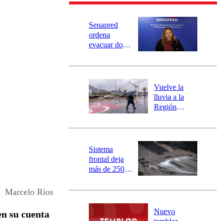
Senapred
ordena
evacuar dos
sectores de
Carahue por
desborde del
río Damas:
Vuelve la
activa
lluvia a la
mensajería
Región
SAE
Metropolitana:
este es el
pronóstico de
la DMC para
Sistema
este viernes
frontal deja
más de 250
damnificados
y 317
Marcelo Ríos
personas
aisladas entre
Nuevo
en su cuenta
Valparaíso y