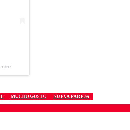
aneme)
ME
MUCHO GUSTO
NUEVA PAREJA
ados para garantizar un diálogo respetuoso.