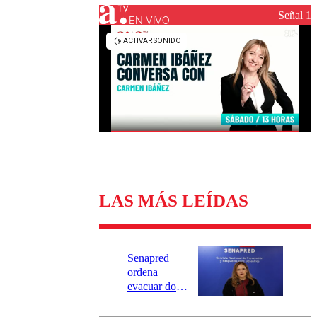
Universidad Católica
Política
Señal 1
Universidad de Chile
Sustentabilidad
EN VIVO
LAS MÁS LEÍDAS
Senapred
ordena
evacuar dos
sectores de
Carahue por