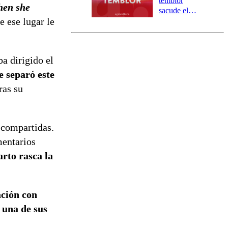
temblor
en she
Los Ríos
sacude el
 ese lugar le
norte del país:
revisa la
magnitud y el
epicentro
ba dirigido el
e separó este
ras su
 compartidas.
mentarios
rto rasca la
ación con
 una de sus