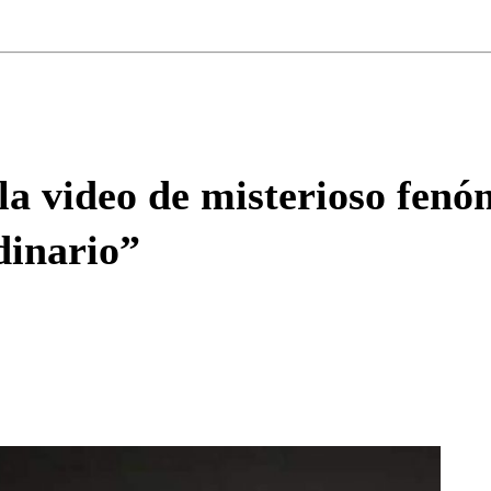
Correo
Enviar c
a video de misterioso fenó
dinario”