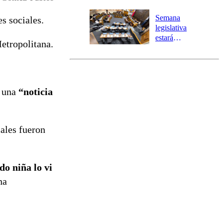
Temprana
Preventiva en
Semana
s sociales.
tres comunas
legislativa
estará
Metropolitana.
marcada por
el fin de la
tramitación
del proyecto
de
e una
“noticia
reconstrucción
ales fueron
o niña lo vi
na