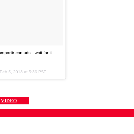
mpartir con uds…wait for it.
Feb 5, 2018 at 5:36 PST
VIDEO
ados para garantizar un diálogo respetuoso.