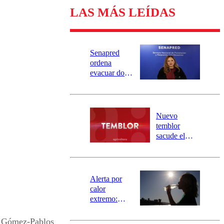
LAS MÁS LEÍDAS
Senapred
ordena
evacuar dos
sectores de
Carahue por
desborde del
río Damas:
Nuevo
activa
temblor
mensajería
sacude el
SAE
norte del país:
revisa la
magnitud y el
epicentro
Alerta por
calor
extremo:
Senapred
activa Alerta
 Gómez-Pablos