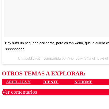
Hoy sufrí un pequeño accidente, pero es tan weno, que lo quiero co
??????????
Una publicación compartida por
Ariel Levy
(@ariel_levy) el
OTROS TEMAS A EXPLORAR:
ARIEL LEVY
DIENTE
NOHOME
Ver comentarios
Los comentarios son moder