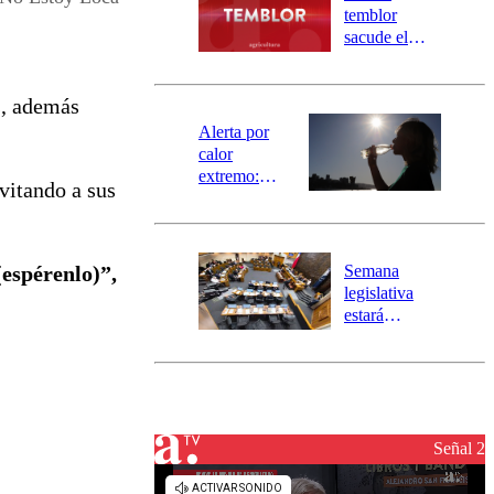
activa
temblor
mensajería
sacude el
SAE
norte del país:
revisa la
magnitud y el
s, además
epicentro
Alerta por
calor
extremo:
vitando a sus
Senapred
activa Alerta
Temprana
Preventiva en
Semana
(espérenlo)”,
tres comunas
legislativa
estará
marcada por
el fin de la
tramitación
del proyecto
de
reconstrucción
Señal 2