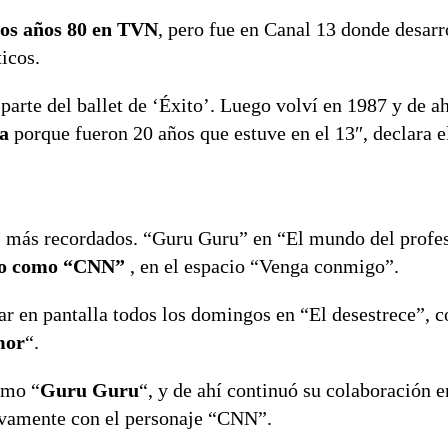
los años 80 en TVN
, pero fue en Canal 13 donde desarr
icos.
arte del ballet de ‘Éxito’. Luego volví en 1987 y de a
sa
porque fueron 20 años que estuve en el 13″, declara 
es más recordados. “Guru Guru” en “El mundo del profe
do como “CNN”
, en el espacio “Venga conmigo”.
tar en pantalla todos los domingos en “El desestrece”,
mor
“.
omo “
Guru Guru
“, y de ahí continuó su colaboración e
vamente con el personaje “CNN”.