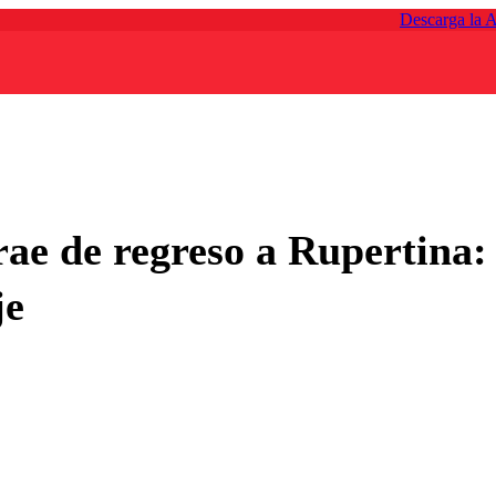
Descarga la 
rae de regreso a Rupertina:
je