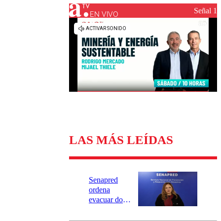
Universidad Católica
Política
Señal 1
Universidad de Chile
Sustentabilidad
EN VIVO
LAS MÁS LEÍDAS
Senapred
ordena
evacuar dos
sectores de
Carahue por