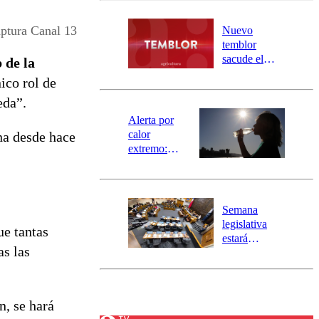
desborde del
río Damas:
aptura Canal 13
Nuevo
activa
temblor
mensajería
sacude el
 de la
SAE
norte del país:
ico rol de
revisa la
eda”.
magnitud y el
epicentro
Alerta por
calor
na desde hace
extremo:
Senapred
activa Alerta
Temprana
Preventiva en
Semana
tres comunas
legislativa
ue tantas
estará
as las
marcada por
el fin de la
tramitación
del proyecto
n, se hará
de