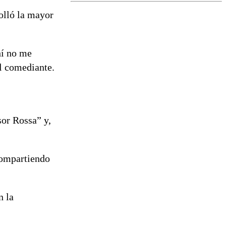
tramitación
olló la mayor
del proyecto
de
reconstrucción
hí no me
el comediante.
sor Rossa” y,
 compartiendo
n la