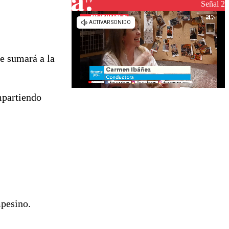
reconstrucción
Señal 2
e sumará a la
ompartiendo
mpesino.