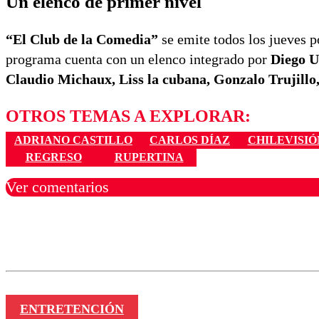
Un elenco de primer nivel
“El Club de la Comedia”
se emite todos los jueves po
programa cuenta con un elenco integrado por
Diego U
Claudio Michaux, Liss la cubana, Gonzalo Trujillo
OTROS TEMAS A EXPLORAR:
ADRIANO CASTILLO
CARLOS DÍAZ
CHILEVISIÓ
REGRESO
RUPERTINA
Ver comentarios
Los comentarios son moder
Nombre
ENTRETENCIÓN