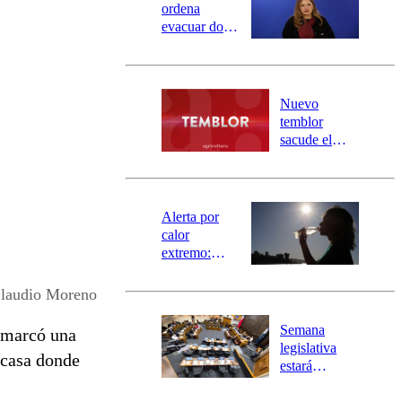
ordena
evacuar dos
sectores de
Carahue por
desborde del
río Damas:
Nuevo
activa
temblor
mensajería
sacude el
SAE
norte del país:
revisa la
magnitud y el
epicentro
Alerta por
calor
extremo:
Senapred
activa Alerta
laudio Moreno
Temprana
Preventiva en
Semana
e marcó una
tres comunas
legislativa
 casa donde
estará
marcada por
el fin de la