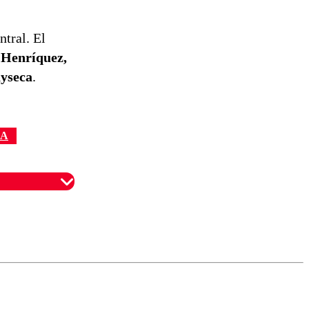
ntral. El
 Henríquez,
ayseca
.
IA