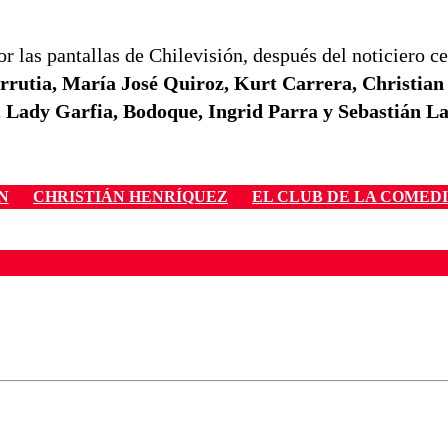
r las pantallas de Chilevisión, después del noticiero ce
rrutia, María José Quiroz, Kurt Carrera, Christian
, Lady Garfia, Bodoque, Ingrid Parra y Sebastián L
N
CHRISTIÁN HENRÍQUEZ
EL CLUB DE LA COMED
ados para garantizar un diálogo respetuoso.
Correo