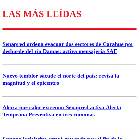
LAS MÁS LEÍDAS
Los comentarios son moderados para garantizar un
diálogo respetuoso.
Nombre
Senapred ordena evacuar dos sectores de Carahue por
Correo
desborde del río Damas: activa mensajería SAE
Nuevo temblor sacude el norte del país: revisa la
magnitud y el epicentro
Enviar comentario
Alerta por calor extremo: Senapred activa Alerta
Temprana Preventiva en tres comunas
Semana legislativa estará marcada por el fin de la