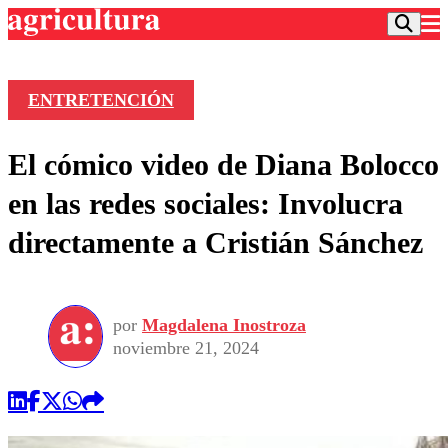
ENTRETENCIÓN
Podcast
El cómico video de Diana Bolocco
Frecuencias
Agricultura TV
en las redes sociales: Involucra
Deportes
directamente a Cristián Sánchez
Entretención
Colo Colo
Noticias
Motor
Vida Social
Otros Deportes
Dato Practico
Publicaciones en medios
por
Magdalena Inostroza
Seleccion Chilena
Economía
Opinión
noviembre 21, 2024
Torneo Internacional
Internacional
Programas
Torneo Nacional
Nacional
Comercial
Universidad Católica
Política
Universidad de Chile
Sustentabilidad