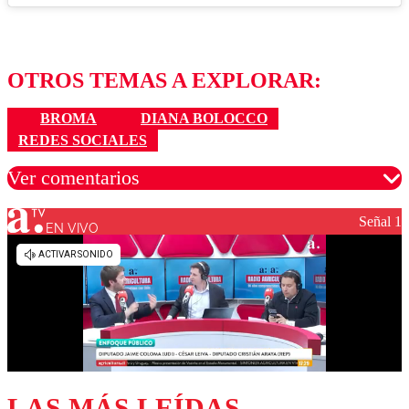
OTROS TEMAS A EXPLORAR:
BROMA
DIANA BOLOCCO
REDES SOCIALES
Ver comentarios
Señal 1
EN VIVO
Los comentarios son moderados para garantizar un
diálogo respetuoso.
Nombre
Correo
LAS MÁS LEÍDAS