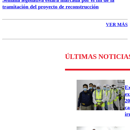
tramitación del proyecto de reconstrucción
VER MÁS
ÚLTIMAS NOTICIA
Ex
ex
20
ca
ir