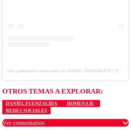
Una publicación compartida por 𝘋𝘈𝘕𝘐𝘌𝘓 𝘍𝘜𝘌𝘕𝘡𝘈𝘓𝘐𝘋𝘈 | “𝘌𝘟𝘏𝘜𝘌𝘝𝘖 ” (@exhuevo)
OTROS TEMAS A EXPLORAR:
DANIEL FUENZALIDA
HOMENAJE
REDES SOCIALES
Ver comentarios