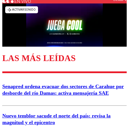
EN VIVO
LAS MÁS LEÍDAS
Senapred ordena evacuar dos sectores de Carahue por
desborde del río Damas: activa mensajería SAE
Nuevo temblor sacude el norte del país: revisa la
magnitud y el epicentro