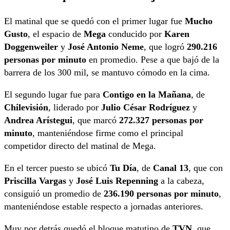
El matinal que se quedó con el primer lugar fue
Mucho
Gusto
, el espacio de
Mega
conducido por
Karen
Doggenweiler
y
José Antonio Neme
, que logró
290.216
personas por minuto
en promedio. Pese a que bajó de la
barrera de los 300 mil, se mantuvo cómodo en la cima.
El segundo lugar fue para
Contigo en la Mañana
, de
Chilevisión
, liderado por
Julio César Rodríguez
y
Andrea Arístegui
, que marcó
272.327 personas por
minuto
, manteniéndose firme como el principal
competidor directo del matinal de Mega.
En el tercer puesto se ubicó
Tu Día
, de
Canal 13
, que con
Priscilla Vargas
y
José Luis Repenning
a la cabeza,
consiguió un promedio de
236.190 personas por minuto
,
manteniéndose estable respecto a jornadas anteriores.
Muy por detrás quedó el bloque matutino de
TVN
, que