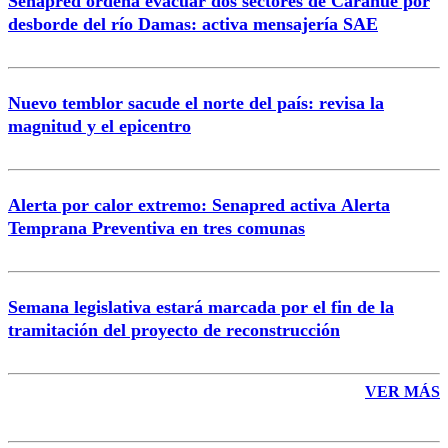
Senapred ordena evacuar dos sectores de Carahue por
Correo
desborde del río Damas: activa mensajería SAE
Nuevo temblor sacude el norte del país: revisa la
magnitud y el epicentro
Enviar comentario
Alerta por calor extremo: Senapred activa Alerta
Temprana Preventiva en tres comunas
Semana legislativa estará marcada por el fin de la
tramitación del proyecto de reconstrucción
VER MÁS