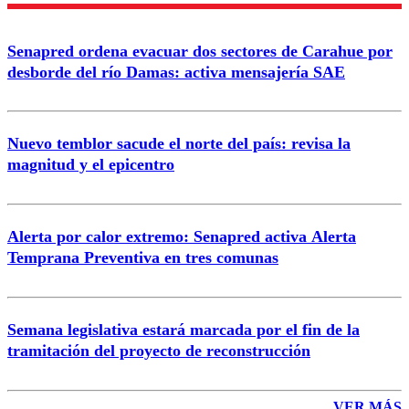
Senapred ordena evacuar dos sectores de Carahue por
Correo
desborde del río Damas: activa mensajería SAE
Nuevo temblor sacude el norte del país: revisa la
magnitud y el epicentro
Enviar comentario
Alerta por calor extremo: Senapred activa Alerta
Temprana Preventiva en tres comunas
Semana legislativa estará marcada por el fin de la
tramitación del proyecto de reconstrucción
VER MÁS