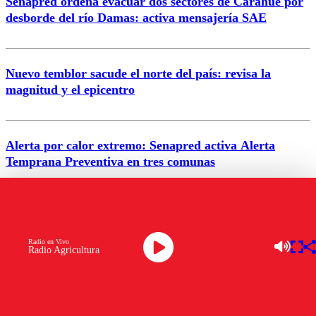
Senapred ordena evacuar dos sectores de Carahue por
Correo
desborde del río Damas: activa mensajería SAE
Nuevo temblor sacude el norte del país: revisa la
magnitud y el epicentro
Enviar comentario
Alerta por calor extremo: Senapred activa Alerta
Temprana Preventiva en tres comunas
Semana legislativa estará marcada por el fin de la
tramitación del proyecto de reconstrucción
Radio en Vivo
Radio Agricultura
VER MÁS