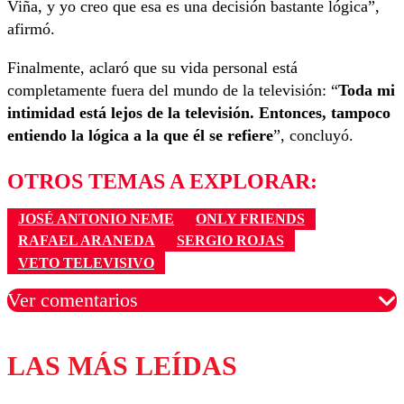
Viña, y yo creo que esa es una decisión bastante lógica”,
afirmó.
Finalmente, aclaró que su vida personal está
completamente fuera del mundo de la televisión: “
Toda mi
intimidad está lejos de la televisión. Entonces, tampoco
entiendo la lógica a la que él se refiere
”, concluyó.
OTROS TEMAS A EXPLORAR:
JOSÉ ANTONIO NEME
ONLY FRIENDS
RAFAEL ARANEDA
SERGIO ROJAS
VETO TELEVISIVO
Ver comentarios
LAS MÁS LEÍDAS
Los comentarios son moderados para garantizar un
diálogo respetuoso.
Nombre