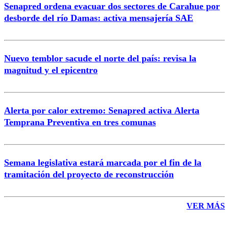
Senapred ordena evacuar dos sectores de Carahue por
Correo
desborde del río Damas: activa mensajería SAE
Nuevo temblor sacude el norte del país: revisa la
magnitud y el epicentro
Enviar comentario
Alerta por calor extremo: Senapred activa Alerta
Temprana Preventiva en tres comunas
Semana legislativa estará marcada por el fin de la
tramitación del proyecto de reconstrucción
VER MÁS