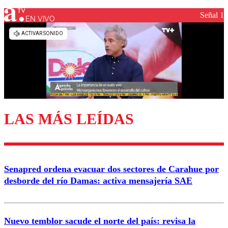
Señal 1
EN VIVO
Los comentarios son moderados para garantizar un
diálogo respetuoso.
Nombre
Correo
LAS MÁS LEÍDAS
Enviar comentario
Senapred ordena evacuar dos sectores de Carahue por
desborde del río Damas: activa mensajería SAE
Nuevo temblor sacude el norte del país: revisa la