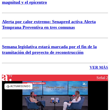
magnitud y el epicentro
Alerta por calor extremo: Senapred activa Alerta
Temprana Preventiva en tres comunas
Semana legislativa estará marcada por el fin de la
tramitación del proyecto de reconstrucción
VER MÁS
Señal 2