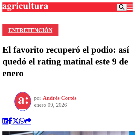
ENTRETENCIÓN
Podcast
El favorito recuperó el podio: así
Frecuencias
Agricultura TV
quedó el rating matinal este 9 de
Deportes
enero
Entretención
Colo Colo
Noticias
Motor
Vida Social
Otros Deportes
Dato Practico
Publicaciones en medios
por
Andrés Cortés
Seleccion Chilena
Economía
Opinión
enero 09, 2026
Torneo Internacional
Internacional
Programas
Torneo Nacional
Nacional
Comercial
Universidad Católica
Política
Universidad de Chile
Sustentabilidad