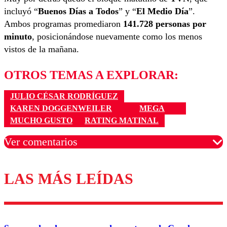
incluyó “
Buenos Días a Todos
” y “
El Medio Día
”.
Ambos programas promediaron
141.728 personas por
minuto
, posicionándose nuevamente como los menos
vistos de la mañana.
OTROS TEMAS A EXPLORAR:
JULIO CÉSAR RODRÍGUEZ
KAREN DOGGENWEILER
MEGA
MUCHO GUSTO
RATING MATINAL
Ver comentarios
LAS MÁS LEÍDAS
Los comentarios son moderados para garantizar un
diálogo respetuoso.
Nombre