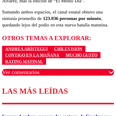
Álvarez, más la edición de “El Medio Día”.
Sumando ambos espacios, el canal estatal obtuvo una
sintonía promedio de
123.036 personas por minuto
,
quedando lejos del podio en esta nueva batalla matutina.
OTROS TEMAS A EXPLORAR:
ANDREA ARÍSTEGUI
CHILEVISIÓN
CONTIGO EN LA MAÑANA
MUCHO GUSTO
RATING MATINAL
Ver comentarios
LAS MÁS LEÍDAS
Los comentarios son moderados para garantizar un
diálogo respetuoso.
Nombre